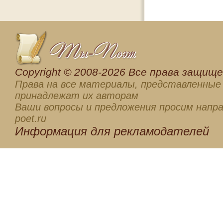
Сopyright © 2008-2026 Все права защищен
Права на все материалы, представленные 
принадлежат их авторам
Ваши вопросы и предложения просим напра
poet.ru
Информация для
рекламодателей