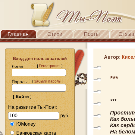
Главная
Стихи
Поэты
Отзыв
Автор:
Кисе
Вход для пользователей
Логин
[
Регистрация
]
***
Пароль
[
Забыли пароль
]
***
На развитие Ты-Поэт:
Простит
руб.
Как боль
ЮMoney
Как серд
На белом
Банковская карта