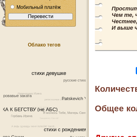
Мобильный платёж
Простит
Чем те,
Честнее,
И выше ч
Облако тегов
Количест
Общее ко