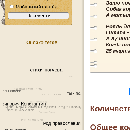
Зато но
Мобильный платёж
Собак к
А мотыле
Рояль дл
Гитара -
А лучши
Облако тегов
Когда по
25 марта
Количест
Общее ко