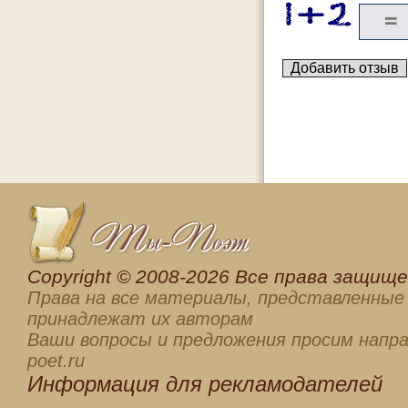
Сopyright © 2008-2026 Все права защищен
Права на все материалы, представленные 
принадлежат их авторам
Ваши вопросы и предложения просим напра
poet.ru
Информация для
рекламодателей