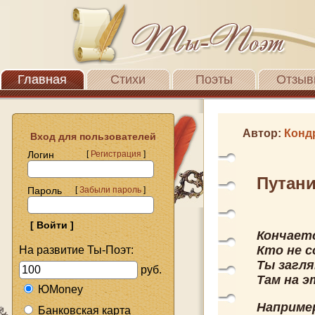
Главная
Стихи
Поэты
Отзыв
Автор:
Конд
Вход для пользователей
Логин
[
Регистрация
]
Путани
Пароль
[
Забыли пароль
]
Кончаетс
Кто не с
На развитие Ты-Поэт:
Ты загля
руб.
Там на э
ЮMoney
Например
Банковская карта