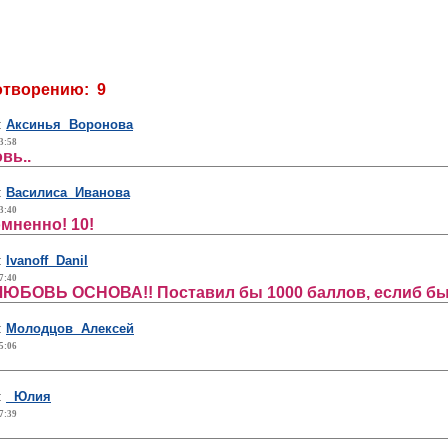
отворению: 9
:
Аксинья Воронова
3:58
вь..
:
Василиса Иванова
3:40
мненно! 10!
:
Ivanoff Danil
7:40
ЛЮБОВЬ ОСНОВА!! Поставил бы 1000 баллов, еслиб бы
:
Молодцов Алексей
5:06
:
Юлия
7:39