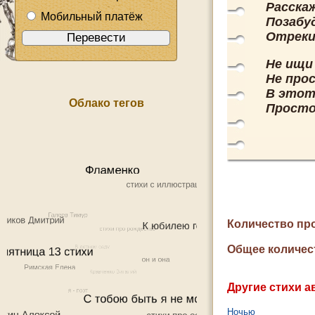
Расскаж
Мобильный платёж
Позабуд
Отреки
Не ищи 
Не прос
В этот 
Облако тегов
Просто
Количество пр
Общее количес
Другие стихи а
Ночью