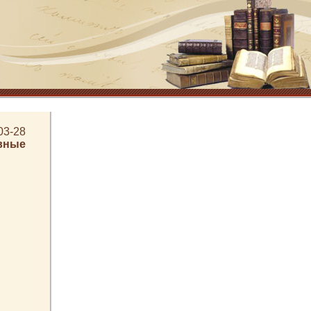
03-28
вные