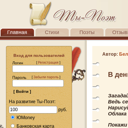
Главная
Стихи
Поэты
Отзыв
Автор:
Бел
Вход для пользователей
Логин
[
Регистрация
]
В ден
Пароль
[
Забыли пароль
]
Загада
Ведь се
На развитие Ты-Поэт:
Нарисуй
руб.
Облака
ЮMoney
Покажи
Банковская карта