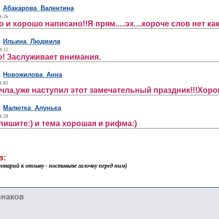
:
Абакарова Валентина
6:26
 и хорошо написано!!Я прям.....эх....короче слов нет ка
:
Ильина Людмила
9:55
! Заслуживает внимания.
:
Новожилова Анна
6:05
чла,уже наступил этот замечательный праздник!!!Хоро
:
Малютка Алунька
6:28
пишите:) и тема хорошая и рифма:)
в:
нтарий к отзыву - поставьте галочку перед ним)