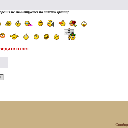
орения не лимитируется по нижней границе
ведите ответ:
Сообще