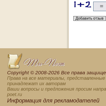
Сopyright © 2008-2026 Все права защищен
Права на все материалы, представленные 
принадлежат их авторам
Ваши вопросы и предложения просим напра
poet.ru
Информация для
рекламодателей