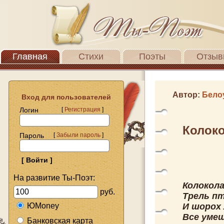
Главная
Стихи
Поэты
Отзыв
Автор:
Бело
Вход для пользователей
Логин
[
Регистрация
]
Колоко
Пароль
[
Забыли пароль
]
На развитие Ты-Поэт:
Колокола
руб.
Трель п
ЮMoney
И шорох 
Все уме
Банковская карта