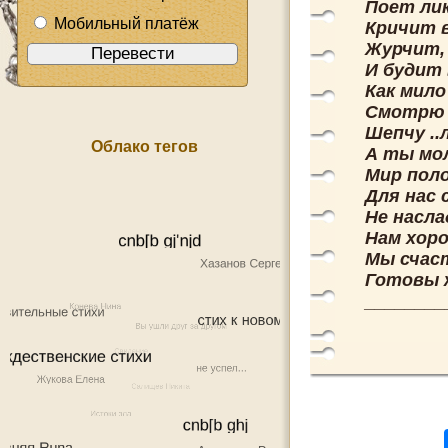
Поет ли
Мобильный платёж
Кричит в
Журчит, 
И будит 
Как мило
Смотрю 
Шепчу .
Облако тегов
А ты мо
Мир поло
Для нас 
Не насл
Нам хор
Мы счаст
Готовы ж
________