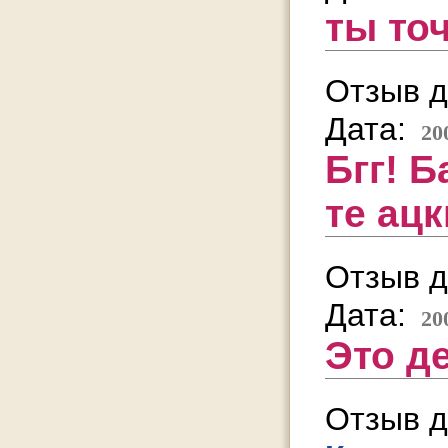
ты то
Отзыв д
Дата:
20
Бгг! Б
те ацк
Отзыв д
Дата:
20
Это д
Отзыв д