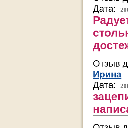
Дата:
20
Радует
столь
достеж
Отзыв д
Ирина
Дата:
20
зацепи
напис
Отзыв д