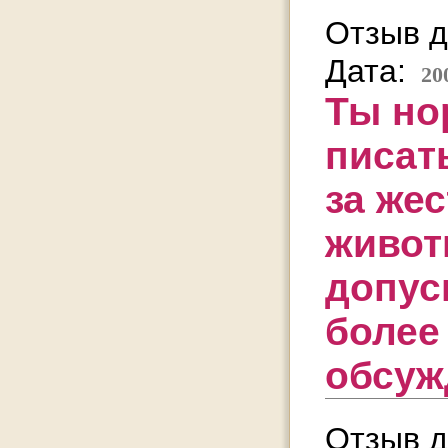
Отзыв д
Дата:
20
Ты но
писат
за же
живот
допус
более
обсуж
Отзыв д