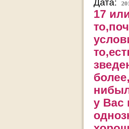
Дата:
20
17 или
то,по
услов
то,ест
зведен
более
нибыл
у Вас
одноз
хорош