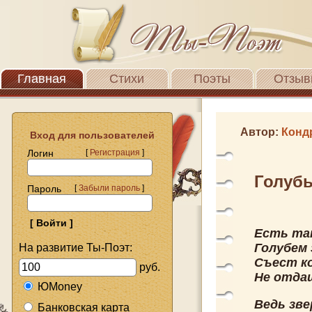
Главная
Стихи
Поэты
Отзыв
Автор:
Конд
Вход для пользователей
Логин
[
Регистрация
]
Голуб
Пароль
[
Забыли пароль
]
Есть так
Голубем 
На развитие Ты-Поэт:
Съест ко
руб.
Не отдаш
ЮMoney
Ведь зве
Банковская карта