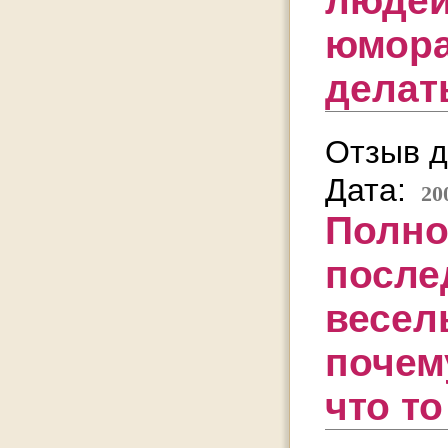
людей,
юмора
делать
Отзыв д
Дата:
20
Полно
после
весел
почем
что то