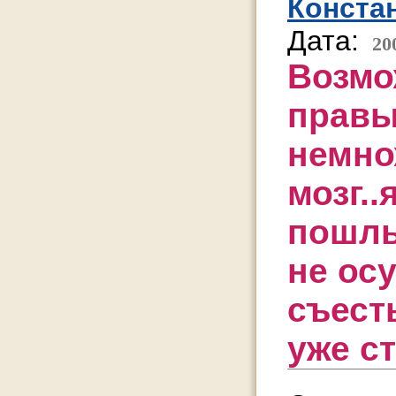
Конста
Дата:
20
Возмо
правы
немно
мозг.
пошлы
не ос
съесть
уже ст