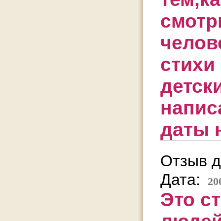
смотр
челов
стихи
детск
напис
даты 
Отзыв д
Дата:
20
Это с