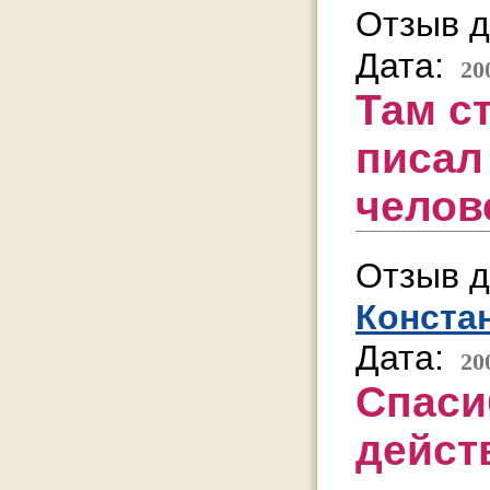
Отзыв д
Дата:
20
Там с
писал
челов
Отзыв д
Конста
Дата:
20
Спаси
дейст