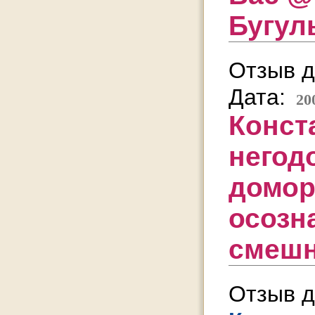
Бугул
Отзыв д
Дата:
20
Конст
негод
домор
осозн
смешн
Отзыв д