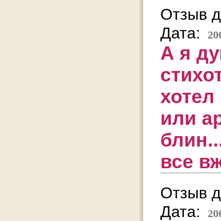
Отзыв д
Дата:
20
А я ду
стихо
хотел
или а
блин.
все в
Отзыв д
Дата:
20