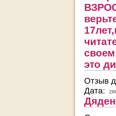
ВЗРО
верьт
17лет
читат
своем
это д
Отзыв д
Дата:
20
Дядень