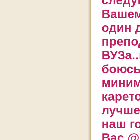
следу
Вашем
один 
препо
ВУЗа.
боюсь
миним
карет
лучше
наш г
Вас @