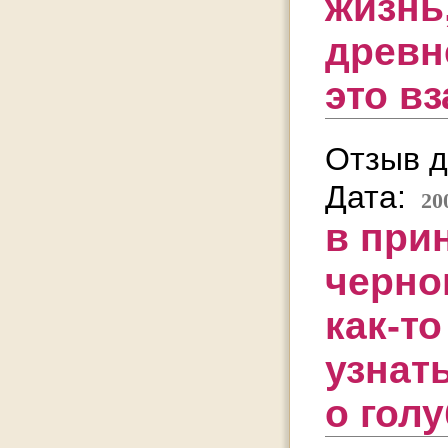
жизнь
древн
это в
Отзыв д
Дата:
20
в при
черно
как-то
узнат
о голу