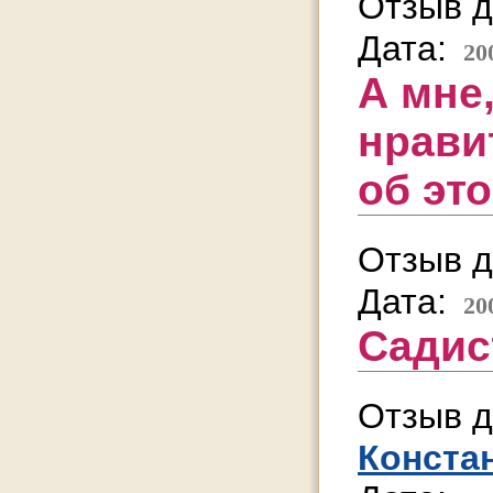
Отзыв д
Дата:
20
А мне
нрави
об эт
Отзыв д
Дата:
20
Садист
Отзыв д
Конста