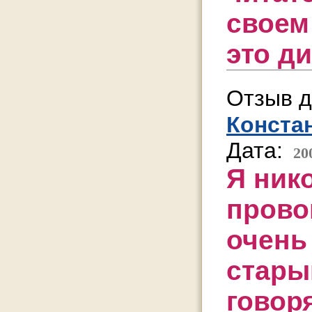
своем
это д
Отзыв д
Конста
Дата:
20
Я ник
прово
очень
стары
говор