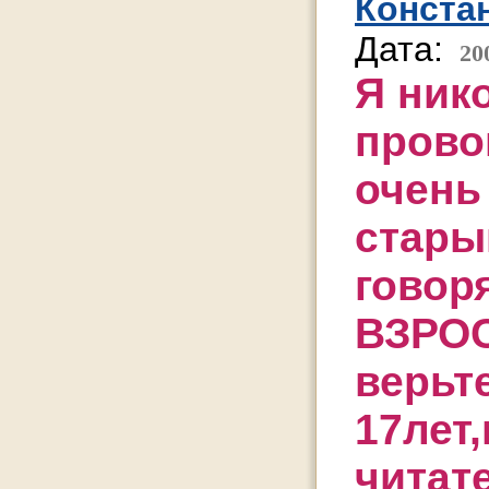
Конста
Дата:
20
Я ник
прово
очень
стары
говор
ВЗРО
верьт
17лет
читат