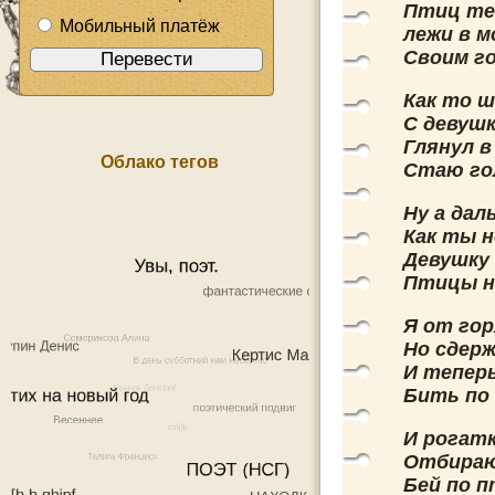
Птиц тем
Мобильный платёж
лежи в м
Своим го
Как то ш
С девушк
Глянул в
Облако тегов
Стаю гол
Ну а дал
Как ты н
Девушку
Птицы на
Я от гор
Но сдерж
И тепер
Бить по 
И рогатк
Отбираю 
Бей по п