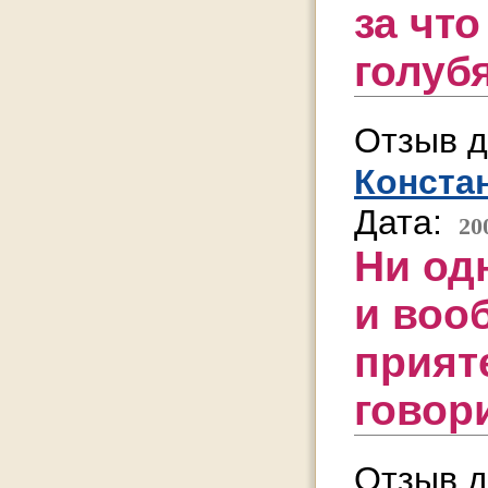
за что
голуб
Отзыв д
Конста
Дата:
20
Ни од
и воо
прият
говор
Отзыв д