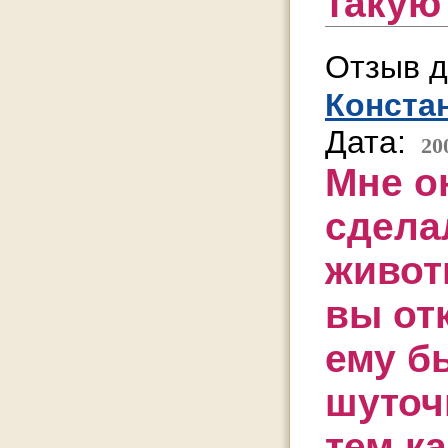
такую
Отзыв д
Конста
Дата:
20
Мне о
сдела
живот
вы от
ему б
шуточ
тем,к