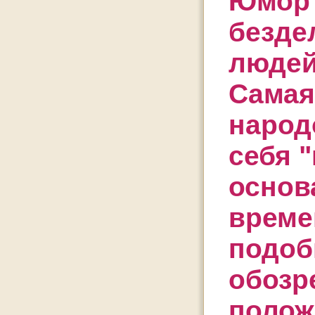
Юмор 
безде
людей
Самая
народ
себя 
основ
време
подоб
обозр
полож