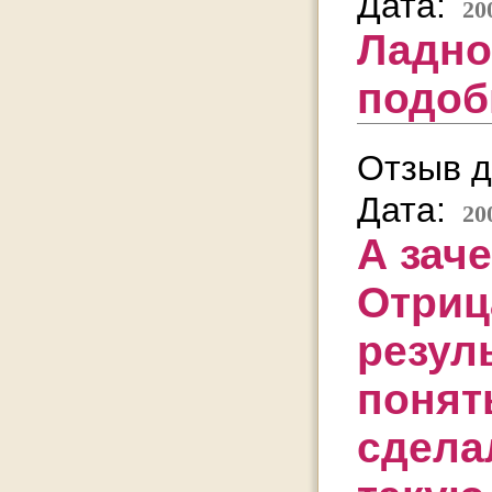
Дата:
20
Ладно
подоб
Отзыв д
Дата:
20
А зач
Отриц
резуль
понять
сдела