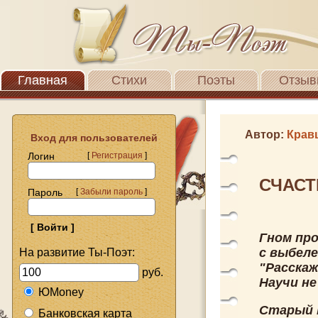
Главная
Стихи
Поэты
Отзыв
Автор:
Крав
Вход для пользователей
Логин
[
Регистрация
]
СЧАСТ
Пароль
[
Забыли пароль
]
Гном про
с выбел
На развитие Ты-Поэт:
"Расскаж
руб.
Научи не
ЮMoney
Старый Г
Банковская карта