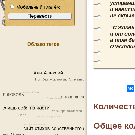
устремив
Мобильный платёж
и нависш
не скрыв
"С жизнь
и от дол
в том бе
Облако тегов
счастли
Количест
Общее ко