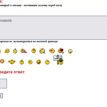
в:
нтарий к отзыву - поставьте галочку перед ним)
орения не лимитируется по нижней границе
ведите ответ: