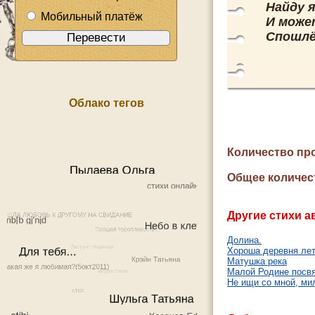
Найду я
Мобильный платёж
И може
Спошлё
Облако тегов
Количество пр
Общее количес
Другие стихи а
Долина.
Хороша деревня ле
Матушка река
Малой Родине посвя
Не ищи со мной, ми