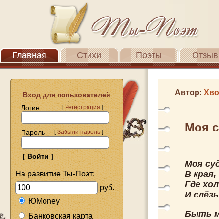
Главная
Стихи
Поэты
Отзыв
Автор:
Хво
Вход для пользователей
Логин
[
Регистрация
]
Моя с
Пароль
[
Забыли пароль
]
Моя су
В края,
На развитие Ты-Поэт:
Где хол
руб.
И слёзы
ЮMoney
Быть м
Банковская карта