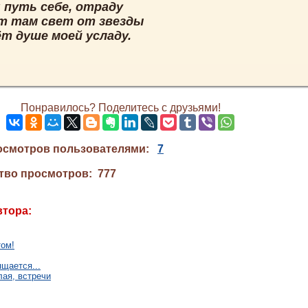
 путь себе, отраду
т там свет от звезды
т душе моей усладу.
Понравилось? Поделитесь с друзьями!
осмотров пользователями:
7
тво просмотров: 777
втора:
том!
щается...
лая, встречи