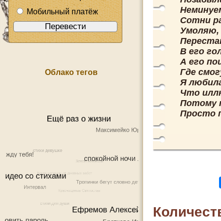
Неминуем
Мобильный платёж
Сотни ра
Умоляю, 
Перестан
В его го
А его по
Где смог
Облако тегов
Я любила
Что илл
Потому 
Просто п
Количест