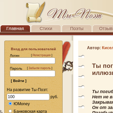
Главная
Стихи
Поэты
Отзыв
Автор:
Кисе
Вход для пользователей
Логин
[
Регистрация
]
Ты пог
Пароль
[
Забыли пароль
]
иллюз
На развитие Ты-Поэт:
Ты поги
Нет не в
руб.
Закрыва
ЮMoney
Он от за
Банковская карта
Позабыли