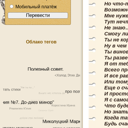
Но что-
Мобильный платёж
Возможн
Мне нуж
Тут неч
Не знаю
Смогу ли
Ты не ко
Облако тегов
Ну в че
Ты вино
Ты разв
Я от те
Всего пр
И все ра
Или том
Еще о с
И прост
Я с само
Что буд
Но знат
Когда та
Будь сча