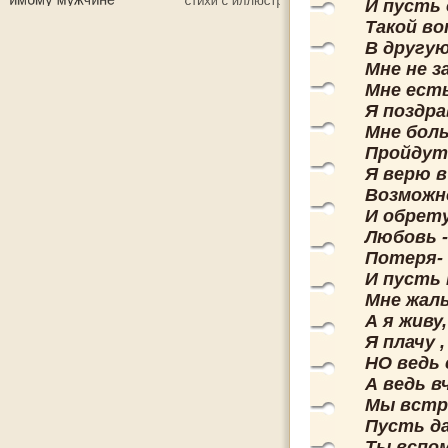
И пусть 
Такой во
В другую
Мне не з
Мне есть
Я поздра
Мне бол
Пройдут
Я верю в
Возможн
И обрету
Любовь -
Потеря-
И пусть 
Мне жаль
А я живу
Я плачу ,
НО ведь 
А ведь в
Мы встр
Пусть да
Ты вспом