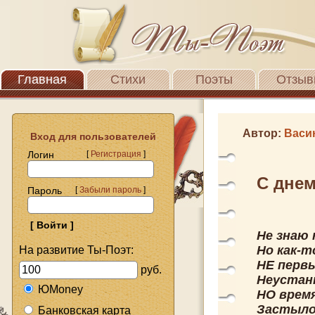
Главная
Стихи
Поэты
Отзыв
Автор:
Васи
Вход для пользователей
Логин
[
Регистрация
]
С днем
Пароль
[
Забыли пароль
]
Не знаю 
Но как-
На развитие Ты-Поэт:
НЕ перв
руб.
Неустан
ЮMoney
НО врем
Застыло 
Банковская карта