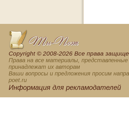
Сopyright © 2008-2026 Все права защищен
Права на все материалы, представленные 
принадлежат их авторам
Ваши вопросы и предложения просим напра
poet.ru
Информация для
рекламодателей