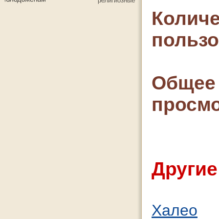
Количе
польз
Общее 
просмо
Другие
Халео