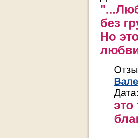
"...Л
без гр
Но эт
любви
Отзы
Вал
Дата
это
бла