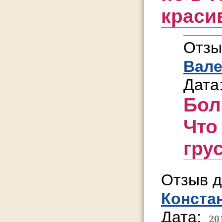
краси
Отзы
Вал
Дата
Бол
Что
гру
Отзыв д
Конста
Дата:
20