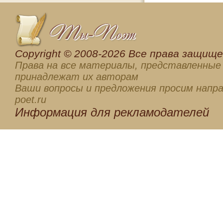
Сopyright © 2008-2026 Все права защищен
Права на все материалы, представленные 
принадлежат их авторам
Ваши вопросы и предложения просим напра
poet.ru
Информация для
рекламодателей