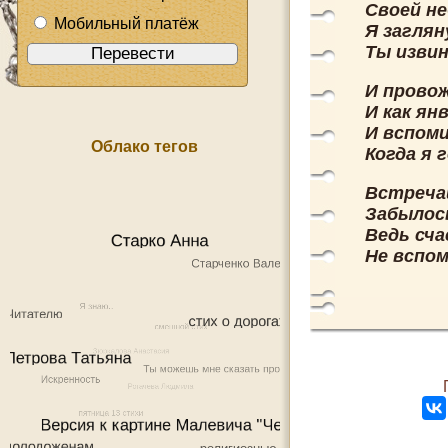
Своей н
Мобильный платёж
Я заглян
Ты извин
И провож
И как ян
И вспоми
Облако тегов
Когда я 
Встречай
Забылось
Ведь сча
Не вспом