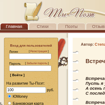
Главная
Стихи
Поэты
Отзыв
Автор:
Степ
Вход для пользователей
Логин
[
Регистрация
]
Встреч
Пароль
[
Забыли пароль
]
Встречай
Пусть я 
На развитие Ты-Поэт:
А осень 
руб.
С послед
ЮMoney
Встречай
Банковская карта