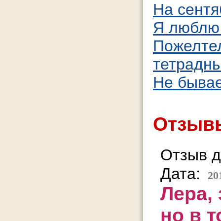
На сентя
Я люблю 
Пожелтел
тетрадны
Не бывает
Отзывы
Отзыв д
Дата:
20
Лера,
но в 