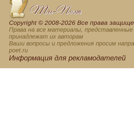
Сopyright © 2008-2026 Все права защищен
Права на все материалы, представленные 
принадлежат их авторам
Ваши вопросы и предложения просим напра
poet.ru
Информация для
рекламодателей