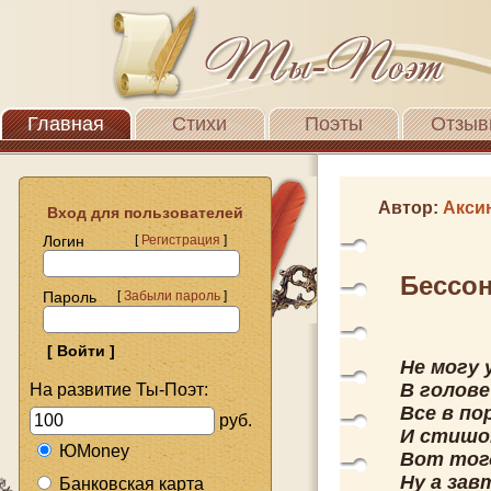
Главная
Стихи
Поэты
Отзыв
Автор:
Акси
Вход для пользователей
Логин
[
Регистрация
]
Бессо
Пароль
[
Забыли пароль
]
Не могу 
В голове
На развитие Ты-Поэт:
Все в по
руб.
И стишок
ЮMoney
Вот тогд
Ну а зав
Банковская карта