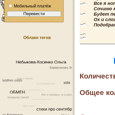
Все я но
Мобильный платёж
Сочиню м
Будет пе
Ох и сло
Подобра
Облако тегов
Количест
Общее ко