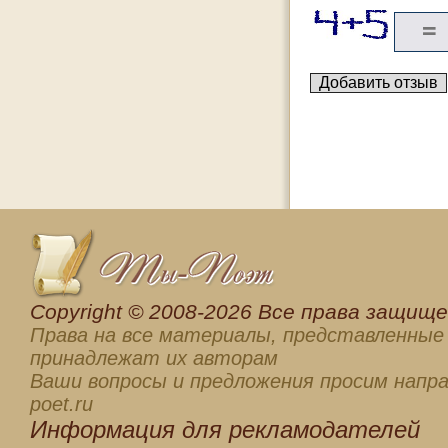
Сopyright © 2008-2026 Все права защищен
Права на все материалы, представленные 
принадлежат их авторам
Ваши вопросы и предложения просим напра
poet.ru
Информация для
рекламодателей