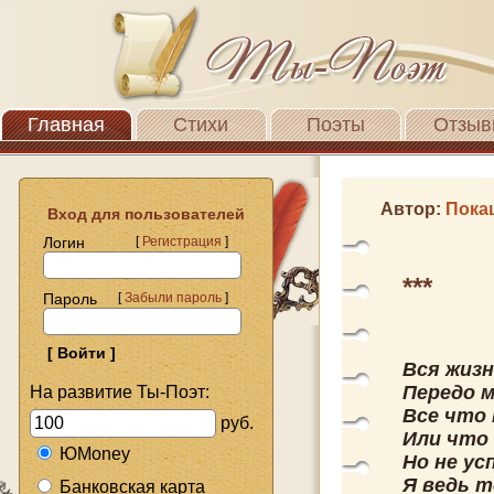
Главная
Стихи
Поэты
Отзыв
Автор:
Пока
Вход для пользователей
Логин
[
Регистрация
]
***
Пароль
[
Забыли пароль
]
Вся жизн
Передо м
На развитие Ты-Поэт:
Все что 
руб.
Или что
ЮMoney
Но не ус
Я ведь т
Банковская карта