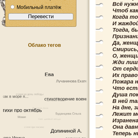
Всё нуж
Мобильный платёж
Чтоб ка
Когда т
И жаждой
Тогда, б
Признан
Да, женщ
Облако тегов
Смирись,
О, женщи
Жди лишь
От сердц
Их право
Пожара н
Что есть
Душа по
В ней та
На дне, 
Лежит ме
Изранена
Она дав
Теперь н