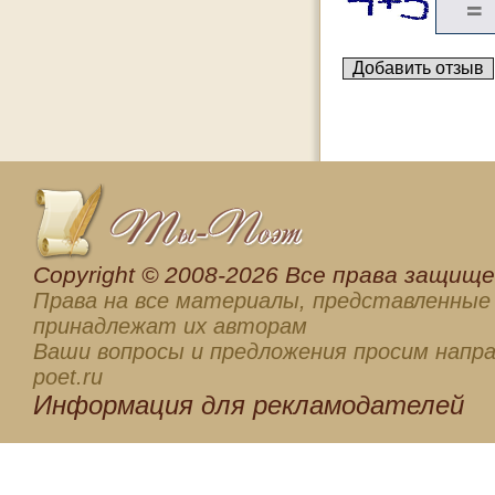
Сopyright © 2008-2026 Все права защищен
Права на все материалы, представленные 
принадлежат их авторам
Ваши вопросы и предложения просим напра
poet.ru
Информация для
рекламодателей