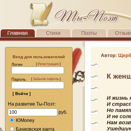
Главная
Стихи
Поэты
Отзыв
Автор:
Щерб
Вход для пользователей
Логин
[
Регистрация
]
К жен
Пароль
[
Забыли пароль
]
И жизнь 
И страст
На развитие Ты-Поэт:
Но памят
руб.
И не сол
ЮMoney
Нам воз
Ушедшую
Банковская карта