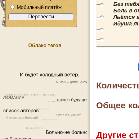
Без тебя
Мобильный платёж
Боль в о
Льётся в
Идуша л
Облако тегов
Количест
Общее ко
Другие ст