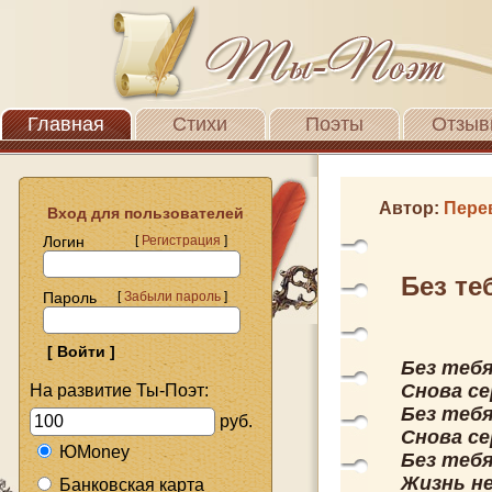
Главная
Стихи
Поэты
Отзыв
Автор:
Пере
Вход для пользователей
Логин
[
Регистрация
]
Без теб
Пароль
[
Забыли пароль
]
Без тебя
Снова се
На развитие Ты-Поэт:
Без тебя
руб.
Снова се
ЮMoney
Без тебя
Жизнь н
Банковская карта