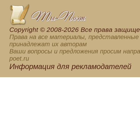
Сopyright © 2008-2026 Все права защищен
Права на все материалы, представленные 
принадлежат их авторам
Ваши вопросы и предложения просим напра
poet.ru
Информация для
рекламодателей