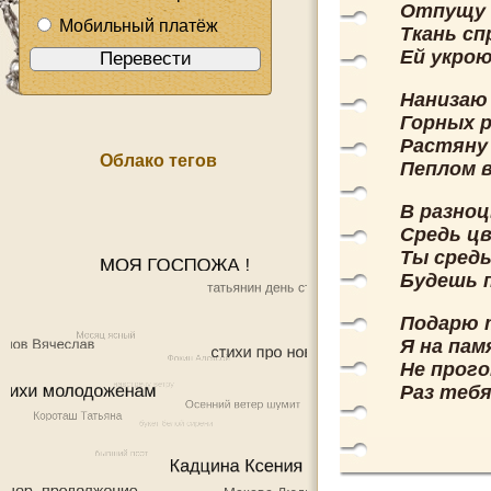
Отпущу 
Мобильный платёж
Ткань сп
Ей укрою
Нанизаю
Горных 
Растяну 
Облако тегов
Пеплом 
В разно
Средь цв
Ты средь
Будешь 
Подарю т
Я на пам
Не прого
Раз тебя