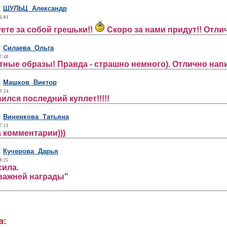
:
ШУЛЬЦ Александр
6:01
уете за собой грешьки!!
Скоро за нами придут!! Отлич
:
Силаева Ольга
7:40
ные образы! Правда - страшно немного). Отлично нап
:
Машков Виктор
3:24
ился последний куплет!!!!!
:
Виненкова Татьяна
7:11
 комментарии)))
:
Кучерова Дарья
8:25
сила.
важней награды"
в: