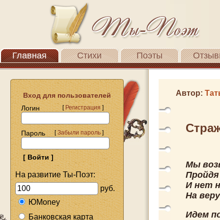
Главная
Стихи
Поэты
Отзыв
Автор:
Тат
Вход для пользователей
Логин
[
Регистрация
]
Стра
Пароль
[
Забыли пароль
]
Мы воз
Пройдя
На развитие Ты-Поэт:
И нет 
руб.
На веру
ЮMoney
Идем п
Банковская карта