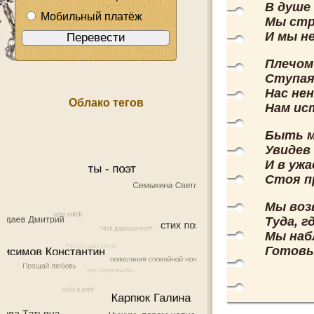
В душе 
Мобильный платёж
Мы стр
И мы не
Плечом 
Ступая
Нас не
Облако тегов
Нам ис
Быть м
Увидев
И в ужа
Стоя пр
Мы воз
Туда, г
Мы наб
Готовы