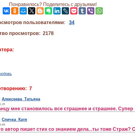
Понравилось? Поделитесь с друзьями!
осмотров пользователями:
34
тво просмотров: 2178
втора:
любовь
отворению: 7
:
Алексеева Татьяна
5:29
канцу мне становилось все страшнее и страшнее. Супер
:
Спичка Катя
3:09
о автор пишет стих со знанием дела...ты тоже Страж? 