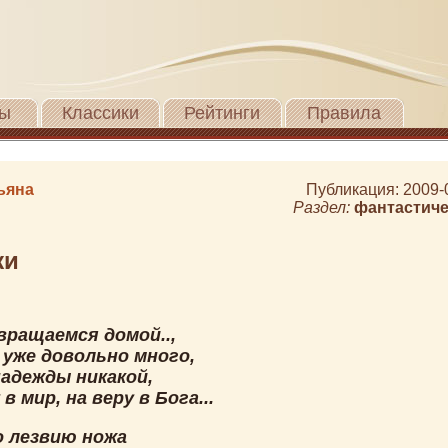
ы
Классики
Рейтинги
Правила
ьяна
Публикация: 2009-
Раздел:
фантастиче
жи
вращаемся домой..,
 уже довольно много,
надежды никакой,
 в мир, на веру в Бога...
о лезвию ножа