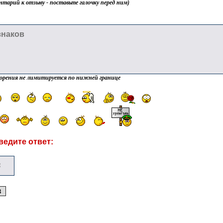
нтарий к отзыву - поставьте галочку перед ним)
орения не лимитируется по нижней границе
ведите ответ: