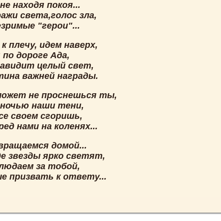
не находя покоя...
ажи света,голос зла,
зримые "герои"...
к плечу, идем наверх,
 по дороге Ада,
навидит целый свет,
тина важней награды.
ожет не проснешься ты,
 ночью наши тени,
се своем сгоришь,
ед нами на коленях...
вращаемся домой...
де звезды ярко светят,
людаем за тобой,
е призвать к ответу...