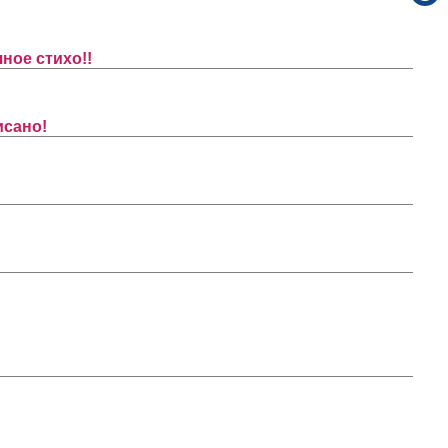
ное стихо!!
исано!