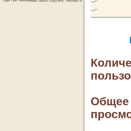
Количе
польз
Общее 
просмо