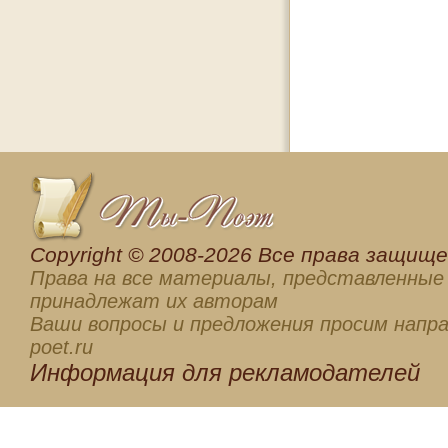
Сopyright © 2008-2026 Все права защищен
Права на все материалы, представленные 
принадлежат их авторам
Ваши вопросы и предложения просим напра
poet.ru
Информация для
рекламодателей