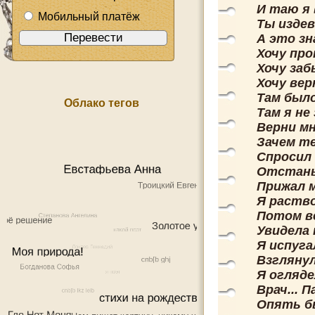
И таю я 
Мобильный платёж
Ты издев
А это зн
Хочу про
Хочу за
Хочу вер
Там был
Облако тегов
Там я не
Верни м
Зачем те
Спросил
Отстань!
Прижал м
Я раство
Потом ве
Увидела 
Я испуга
Взглянул
Я огляде
Врач... П
Опять бы