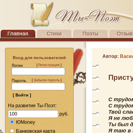
Главная
Стихи
Поэты
Отзыв
Автор:
Васи
Вход для пользователей
Логин
[
Регистрация
]
Прист
Пароль
[
Забыли пароль
]
С трудо
С трудом
На развитие Ты-Поэт:
Твой сл
руб.
Я не люб
ЮMoney
Ты был д
Я таю в 
Банковская карта