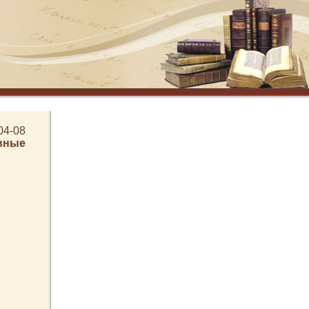
04-08
вные