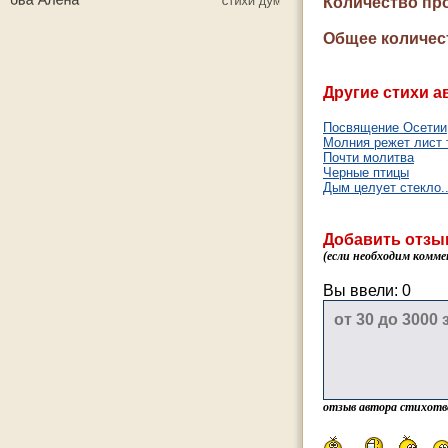
Количество пр
Общее количес
Другие стихи а
Посвящение Осетии
Молния режет лист 
Почти молитва
Черные птицы
Дым целует стекло..
Добавить отзы
(если необходим комме
Вы ввели:
0
отзыв автора стихотв