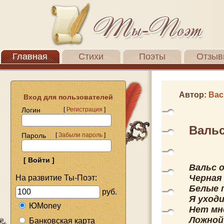
Главная
Стихи
Поэты
Отзыв
Автор:
Вас
Вход для пользователей
Логин
[
Регистрация
]
Вальс
Пароль
[
Забыли пароль
]
Вальс о
Черная 
На развитие Ты-Поэт:
Белые 
руб.
Я уходи
ЮMoney
Нет мне
Ложной
Банковская карта