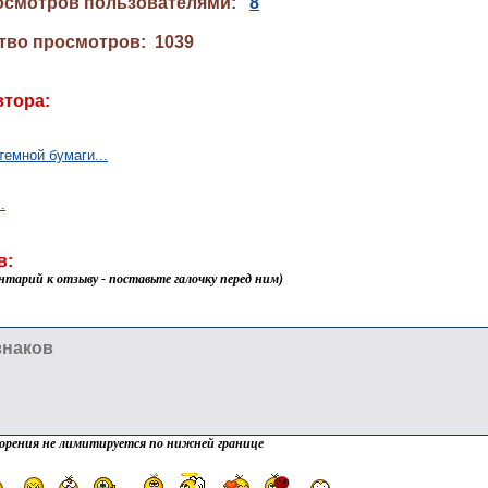
осмотров пользователями:
8
тво просмотров: 1039
втора:
темной бумаги...
.
в:
нтарий к отзыву - поставьте галочку перед ним)
орения не лимитируется по нижней границе