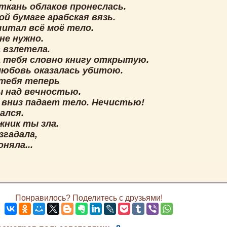
ткань облаков пронеслась.
й бумаге арабская вязь.
читал всё моё тело.
не нужно.
 взлетела.
 тебя словно книгу открытую.
любовь оказалась убитою.
 тебя теперь
 над вечностью.
 вниз падает тело. Нечистью!
ался.
жник ты зла.
згадала,
оняла...
Понравилось? Поделитесь с друзьями!