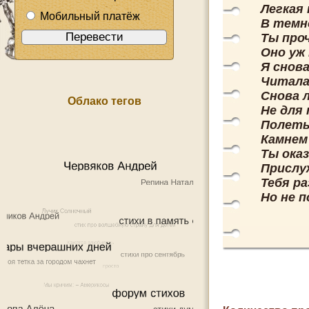
Легкая 
Мобильный платёж
В темно
Ты про
Оно уж 
Я снова
Читала
Снова 
Облако тегов
Не для
Полеты
Камнем
Ты оказ
Прислу
Тебя ра
Но не п