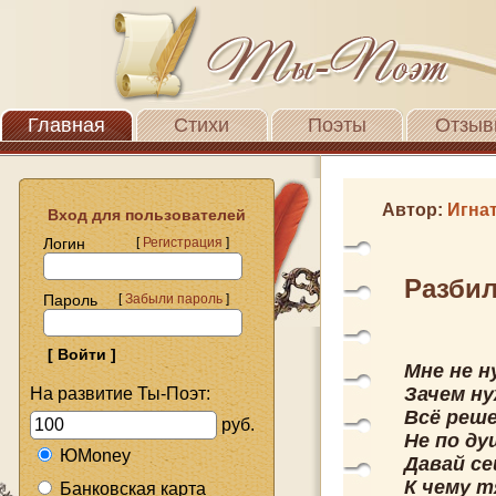
Главная
Стихи
Поэты
Отзыв
Автор:
Игна
Вход для пользователей
Логин
[
Регистрация
]
Разбил
Пароль
[
Забыли пароль
]
Мне не н
Зачем н
На развитие Ты-Поэт:
Всё реше
руб.
Не по ду
ЮMoney
Давай се
К чему т
Банковская карта