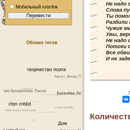
Не надо 
Мобильный платёж
Слова п
Ты помол
Разбили 
Чужие мы
Увы, вер
Не надо 
Облако тегов
Потоки 
Все обви
И не за
Количест