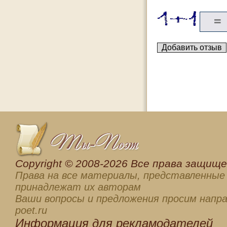
Сopyright © 2008-2026 Все права защищен
Права на все материалы, представленные 
принадлежат их авторам
Ваши вопросы и предложения просим напра
poet.ru
Информация для
рекламодателей