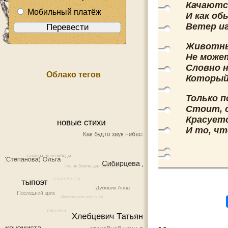
Качаютс
Мобильный платёж
И как об
Ветер и
Животны
Не може
Словно 
Облако тегов
Который
Только 
Стоит, 
Красуетс
И то, чт