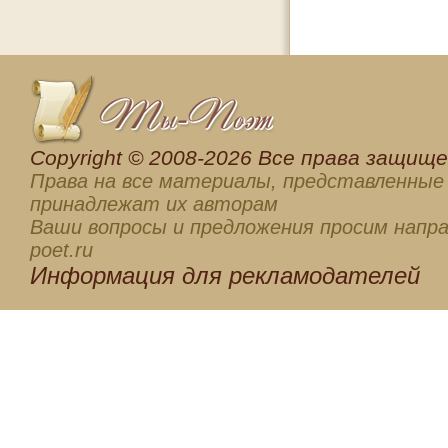
Сopyright © 2008-2026 Все права защищен
Права на все материалы, представленные 
принадлежат их авторам
Ваши вопросы и предложения просим напра
poet.ru
Информация для
рекламодателей