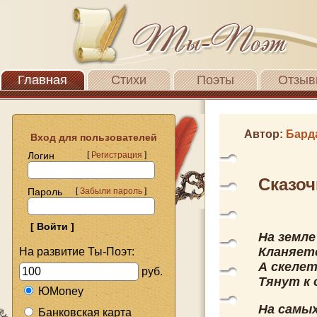
Главная
Стихи
Поэты
Отзыв
Автор:
Бард
Вход для пользователей
Логин
[
Регистрация
]
Сказо
Пароль
[
Забыли пароль
]
На земле
Кланяет
На развитие Ты-Поэт:
А скелет
руб.
Тянут к 
ЮMoney
На самы
Банковская карта