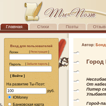
Главная
Стихи
Поэты
Отзыв
Автор:
Бонд
Вход для пользователей
Логин
[
Регистрация
]
Город 
Пароль
[
Забыли пароль
]
Несгибае
От набе
На развитие Ты-Поэт:
Питер с
руб.
Улыбает
ЮMoney
Город-па
Банковская карта