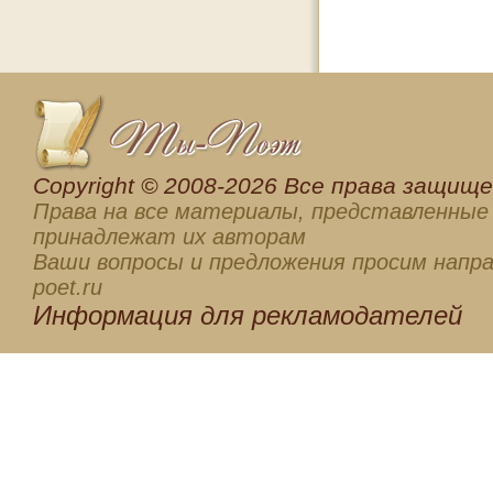
Сopyright © 2008-2026 Все права защищен
Права на все материалы, представленные 
принадлежат их авторам
Ваши вопросы и предложения просим напра
poet.ru
Информация для
рекламодателей