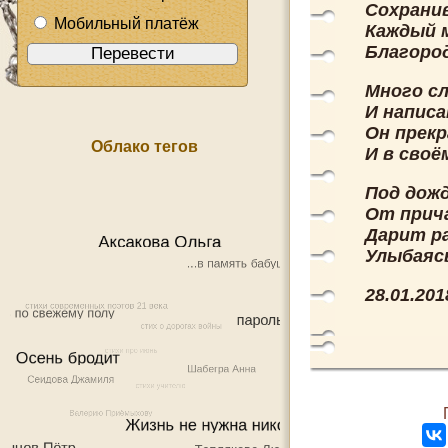
Сохрани
Мобильный платёж
Каждый 
Благород
Много сл
И написа
Он прекр
Облако тегов
И в своё
Под дожд
От прича
Дарит р
Улыбаясь
28.01.201