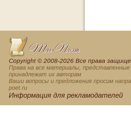
Сopyright © 2008-2026 Все права защищен
Права на все материалы, представленные 
принадлежат их авторам
Ваши вопросы и предложения просим напра
poet.ru
Информация для
рекламодателей