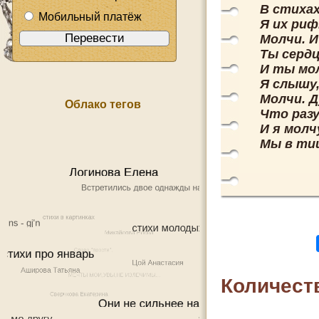
В стихах
Мобильный платёж
Я их риф
Молчи. 
Ты серд
И ты мол
Я слышу
Молчи. Д
Облако тегов
Что разу
И я молч
Мы в ти
Количест