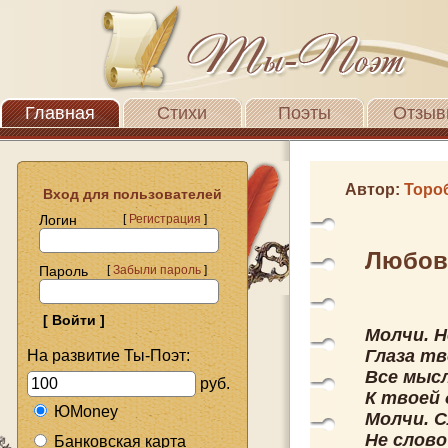
Главная
Стихи
Поэты
Отзыв
Автор:
Торо
Вход для пользователей
Логин
[
Регистрация
]
Любов
Пароль
[
Забыли пароль
]
Молчи. Н
Глаза тв
На развитие Ты-Поэт:
Все мыс
руб.
К твоей 
ЮMoney
Молчи. С
Не слово
Банковская карта