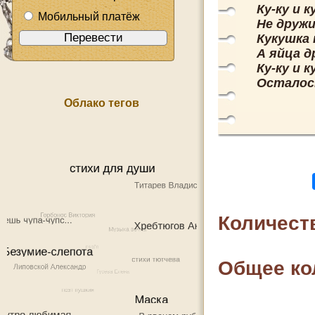
Ку-ку и 
Мобильный платёж
Не дружи
Кукушка 
А яйца д
Ку-ку и ку
Осталось
Облако тегов
Количест
Общее ко