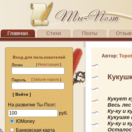
Главная
Стихи
Поэты
Отзыв
Автор:
Торо
Вход для пользователей
Логин
[
Регистрация
]
Кукуш
Пароль
[
Забыли пароль
]
Кукует к
Весь лес
На развитие Ты-Поэт:
Ку-ку и к
руб.
Кукушке 
ЮMoney
Ку-ку и к
Осталось
Банковская карта