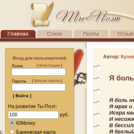
Главная
Стихи
Поэты
Отзыв
Автор:
Кузн
Вход для пользователей
Логин
[
Регистрация
]
Я боль.
Пароль
[
Забыли пароль
]
Я боль н
Я мрак и
На развитие Ты-Поэт:
Искра на
руб.
И несож
ЮMoney
В бессил
Я беглый
Банковская карта