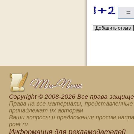
Сopyright © 2008-2026 Все права защищен
Права на все материалы, представленные 
принадлежат их авторам
Ваши вопросы и предложения просим напра
poet.ru
Информация для
рекламодателей