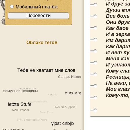
И друг з
Мобильный платёж
Души мо
Все бол
Они друг
Как двое
И в зерк
Им дарит
Облако тегов
Как дар
И нет лу
Меня как
И узнают
Кому гла
Ресницы,
На веки,
Мои глаз
Кому-то,