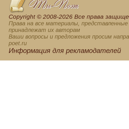
Сopyright © 2008-2026 Все права защищен
Права на все материалы, представленные 
принадлежат их авторам
Ваши вопросы и предложения просим напра
poet.ru
Информация для
рекламодателей