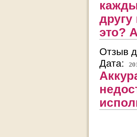
каждый
другу
это? 
Отзыв д
Дата:
20
Аккур
недос
испол