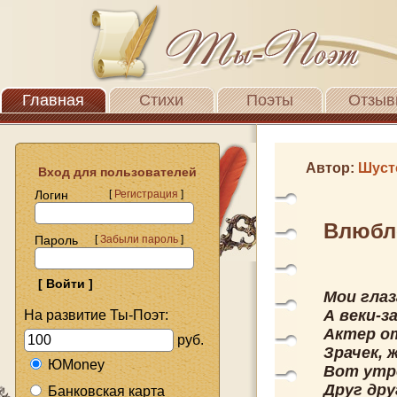
Главная
Стихи
Поэты
Отзыв
Автор:
Шуст
Вход для пользователей
Логин
[
Регистрация
]
Влюбле
Пароль
[
Забыли пароль
]
Мои глаз
А веки-з
На развитие Ты-Поэт:
Актер от
руб.
Зрачек, 
ЮMoney
Вот утро
Друг дру
Банковская карта