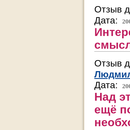
Отзыв д
Дата:
20
Интер
смысл
Отзыв д
Людми
Дата:
20
Над э
ещё п
необх