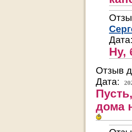
Отзы
Серг
Дата
Ну,
Отзыв д
Дата:
20
Пусть,
дома н