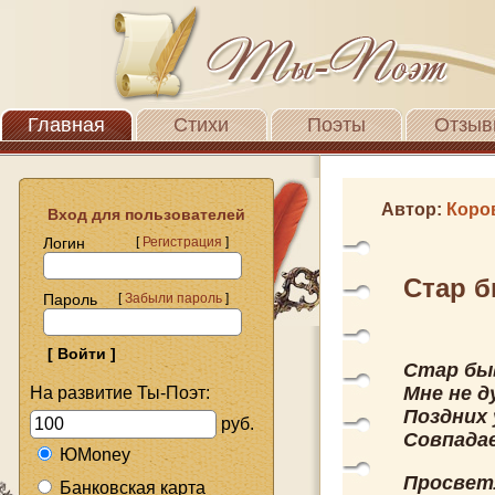
Главная
Стихи
Поэты
Отзыв
Автор:
Коро
Вход для пользователей
Логин
[
Регистрация
]
Стар 
Пароль
[
Забыли пароль
]
Стар быв
Мне не д
На развитие Ты-Поэт:
Поздних
руб.
Совпада
ЮMoney
Просветл
Банковская карта