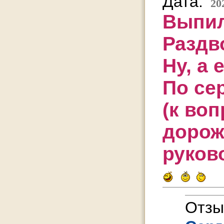
Дата:
20
Выпил
Раздв
Ну, а 
По се
(к воп
дороже
руков
Отзы