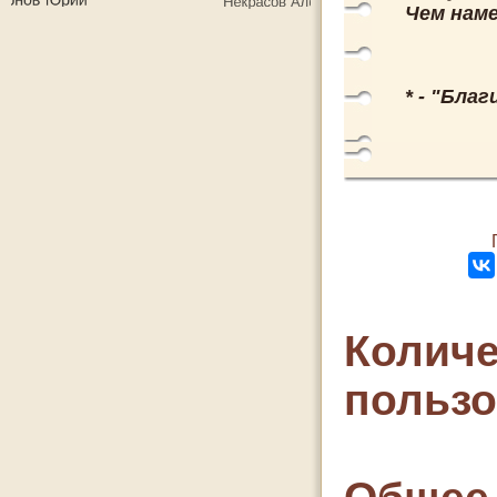
Чем наме
* - "Бла
Количе
польз