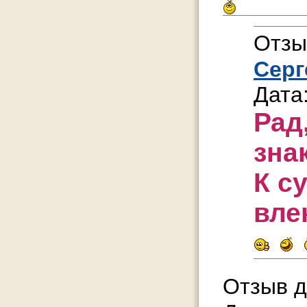
Отзы
Серг
Дата
Рад
зна
К с
вле
Отзыв д