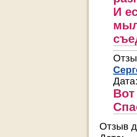
И е
мыл
съе
Отзы
Серг
Дата
Вот
Спа
Отзыв д