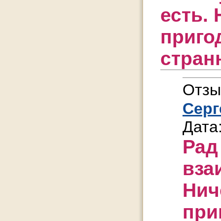
есть.
приго
стран
Отзы
Серг
Дата
Рад
вза
Нич
при