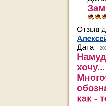
Зам
Отзыв д
Алексе
Дата:
20
Намуд
хочу...
Много
обозна
как - т