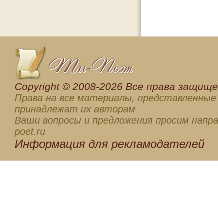
Сopyright © 2008-2026 Все права защищен
Права на все материалы, представленные 
принадлежат их авторам
Ваши вопросы и предложения просим напра
poet.ru
Информация для
рекламодателей