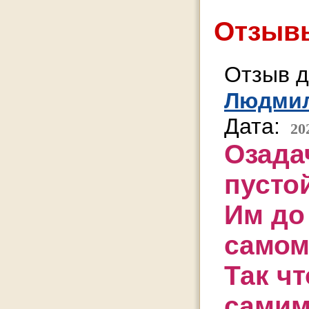
Отзывы
Отзыв д
Людми
Дата:
20
Озада
пусто
Им до
самом
Так чт
самим