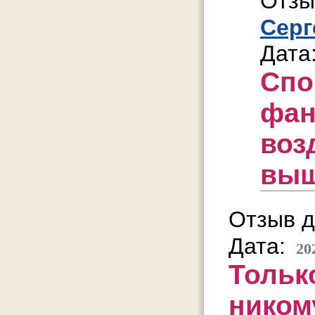
Отзы
Серг
Дата
Спо
фан
воз
выш
Отзыв д
Дата:
20
Тольк
никому