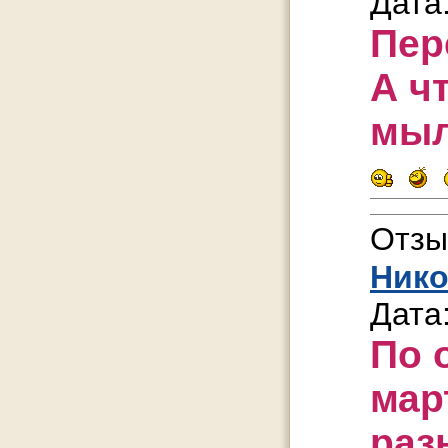
Дата
Пер
А ч
мы
Отзы
Нико
Дата
По 
мар
раз