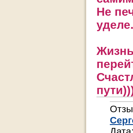
Не пе
уделе
Жизнь
перей
Счастл
пути))
Отзы
Серг
Дата