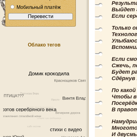
Результа
Мобильный платёж
Выйдет г
Если се
Только о
Технолог
Улыбаюсь
Облако тегов
Вспомнил
Если см
Сжечь, п
Будет р
Сдёрнув 
По какой
Чтобы в 
Посерёдк
В правот
Намудрил
Многоточ
И двусмы