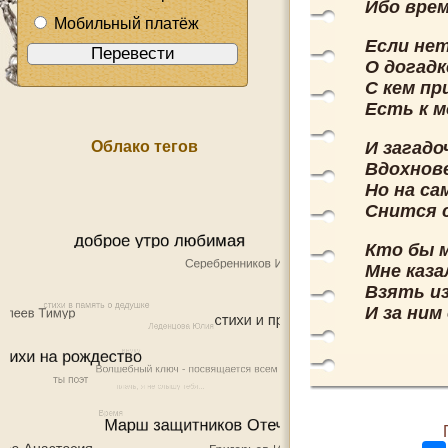
Ибо врем
Мобильный платёж
Если не
О догадк
С кем пр
Есть к м
Облако тегов
И загадо
Вдохнове
Но на са
Снится с
Кто бы м
Мне каза
Взять и
И за ним