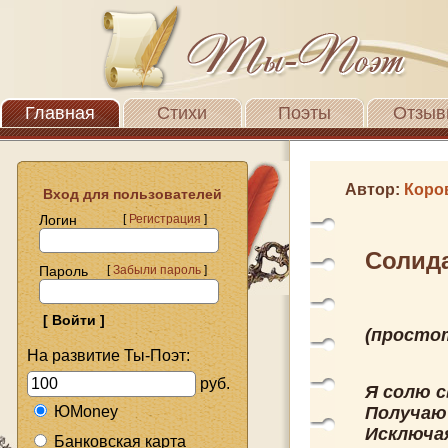
Главная
Стихи
Поэты
Отзыв
Автор:
Коро
Вход для пользователей
Логин
[
Регистрация
]
Солид
Пароль
[
Забыли пароль
]
(просто
На развитие Ты-Поэт:
руб.
Я солю 
ЮMoney
Получаю
Исключая
Банковская карта