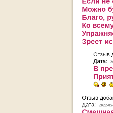
Если не 
Можно б
Благо, р
Ко всем
Упражняе
Зреет ис
Отзыв д
Дата:
2
В пре
Прият
Отзыв добав
Дата:
2022-05
Смешная