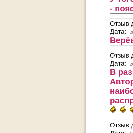
- поя
Отзыв д
Дата:
2
Верёв
Отзыв д
Дата:
2
В ра
Автор
наиб
расп
Отзыв д