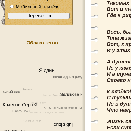
Таковых 
Мобильный платёж
Вот и т
Где я ри
Ведь, б
Типа жиз
Облако тегов
Вот, к п
И у этих
А душевн
Не у каж
И в тума
Своего 
К сладко
С тусклы
Но в душ
Что нагр
Жизнь ст
Если сут