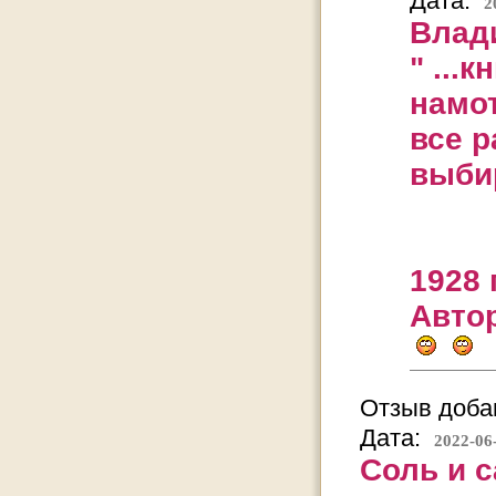
Дата:
2
Влад
" ...
намот
все 
выби
на
1928 
Авто
Отзыв добав
Дата:
2022-06
Соль и с