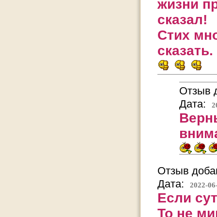
жизни п
сказал!
Стих мн
сказать.
Отзыв д
Дата:
2
Верн
вним
Отзыв добав
Дата:
2022-06
Если сут
То не м