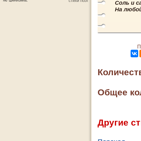
Соль и с
На любо
П
Количест
Общее ко
Другие ст