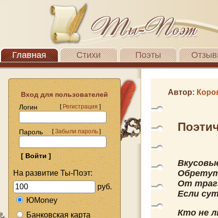
Главная
Стихи
Поэты
Отзыв
Автор:
Коро
Вход для пользователей
Логин
[
Регистрация
]
Поэтич
Пароль
[
Забыли пароль
]
Вкусовы
Обретут
На развитие Ты-Поэт:
От траг
руб.
Если сут
ЮMoney
Кто не 
Банковская карта