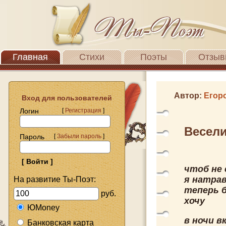
Главная
Стихи
Поэты
Отзыв
Автор:
Егор
Вход для пользователей
Логин
[
Регистрация
]
Весели
Пароль
[
Забыли пароль
]
чтоб не
я натрав
На развитие Ты-Поэт:
теперь б
руб.
хочу
ЮMoney
в ночи в
Банковская карта