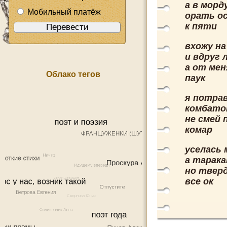
а в морд
Мобильный платёж
орать о
к пяти
вхожу на
и вдруг 
а от ме
Облако тегов
паук
я потра
комбато
не смей
комар
уселась 
а тарака
но тверд
все ок