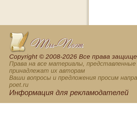
Сopyright © 2008-2026 Все права защищен
Права на все материалы, представленные 
принадлежат их авторам
Ваши вопросы и предложения просим напра
poet.ru
Информация для
рекламодателей