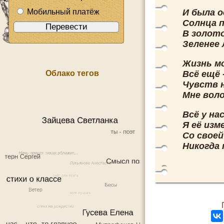
Мобильный платёж
И была о
Солнца п
В золото
Зеленее 
Жизнь мо
Облако тегов
Всё ещё 
Чувств н
Мне воло
Всё у на
Я её изм
Со свое
Никогда 