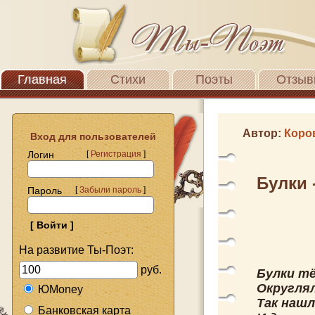
Главная
Стихи
Поэты
Отзыв
Автор:
Коро
Вход для пользователей
Логин
[
Регистрация
]
Булки 
Пароль
[
Забыли пароль
]
На развитие Ты-Поэт:
руб.
Булки тё
Округлял
ЮMoney
Так нашл
Банковская карта