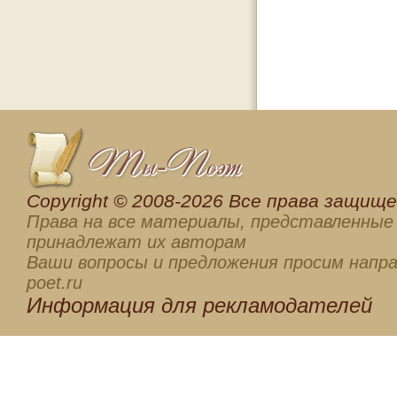
Сopyright © 2008-2026 Все права защищен
Права на все материалы, представленные 
принадлежат их авторам
Ваши вопросы и предложения просим напра
poet.ru
Информация для
рекламодателей