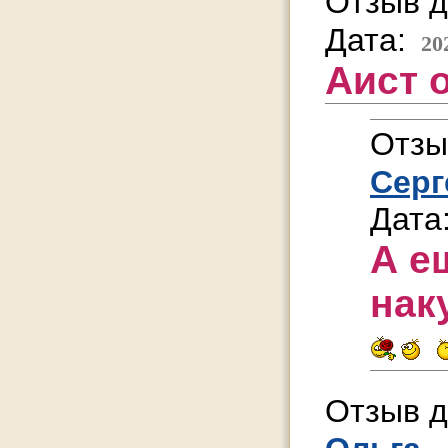
Отзыв д
Дата:
20
Аист 
Отзы
Серг
Дата
А е
нак
Отзыв д