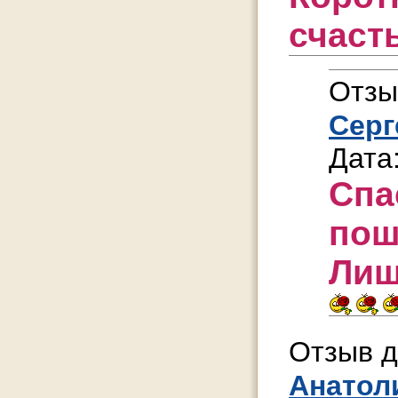
счаст
Отзы
Серг
Дата
Спа
пош
Лиш
Отзыв д
Анатол