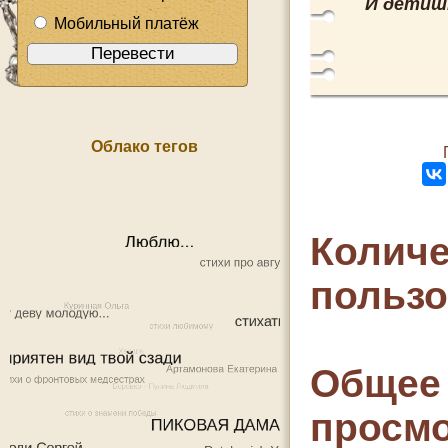
И детишк
Мобильный платёж
Облако тегов
Количе
польз
Общее 
просмо