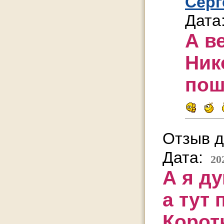
Серг
Дата
А в
Ник
пош
Отзыв д
Дата:
20
А я ду
а тут
Коротк