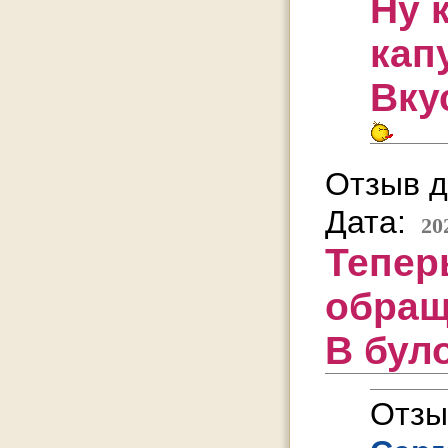
Ну 
кап
Вкус
Отзыв д
Дата:
20
Тепер
обращ
В бул
Отзы