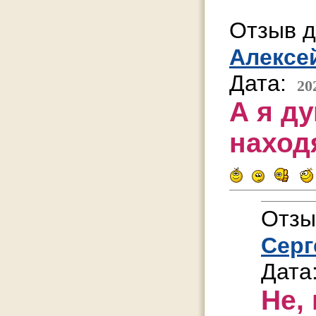
Отзыв д
Алексе
Дата:
20
А я ду
находя
Отзы
Серг
Дата
Не,