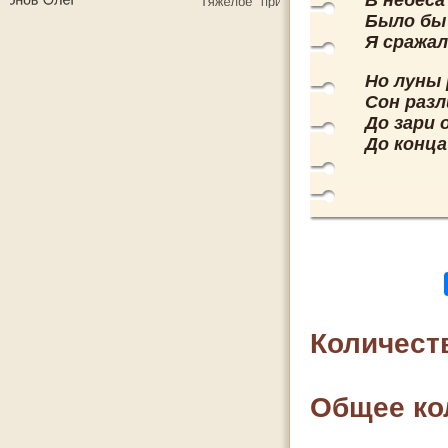
В небеса
Было бы 
Я сражал
Но луны 
Сон разл
До зари 
До конца
Количест
Общее ко