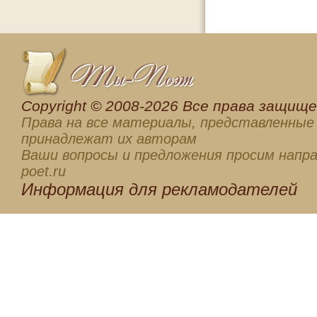
Сopyright © 2008-2026 Все права защищен
Права на все материалы, представленные 
принадлежат их авторам
Ваши вопросы и предложения просим напра
poet.ru
Информация для
рекламодателей