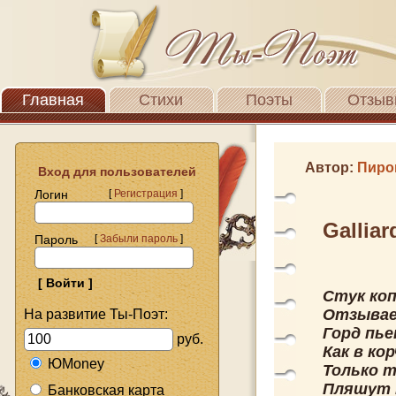
Главная
Стихи
Поэты
Отзыв
Автор:
Пиро
Вход для пользователей
Логин
[
Регистрация
]
Gallia
Пароль
[
Забыли пароль
]
Стук ко
Отзывае
На развитие Ты-Поэт:
Горд пье
руб.
Как в ко
ЮMoney
Только т
Пляшут 
Банковская карта