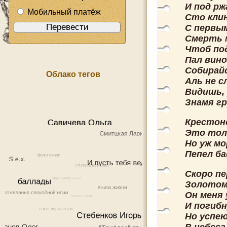
И под рж
Мобильный платёж
Сто кли
С первым
Смерть 
Чтоб по
Пал вино
Собирайс
Облако тегов
Аль не с
Видишь,
Знамя г
Крестон
Это тол
Но уж мо
Пепел б
Скоро пе
Золотом
Он меня 
И погиб
Но успе