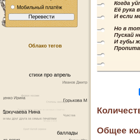
Когда уй
Мобильный платёж
Её рука в
И если м
Но в тот
Пускай н
И губы ж
Облако тегов
Пропита
Количест
Общее ко