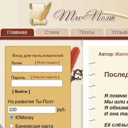
Главная
Стихи
Поэты
Отзыв
Автор:
Изот
Вход для пользователей
Логин
[
Регистрация
]
После
Пароль
[
Забыли пароль
]
Я помню
Мы шли 
На развитие Ты-Поэт:
Я обнима
руб.
И она та
ЮMoney
Её слёзы
Банковская карта