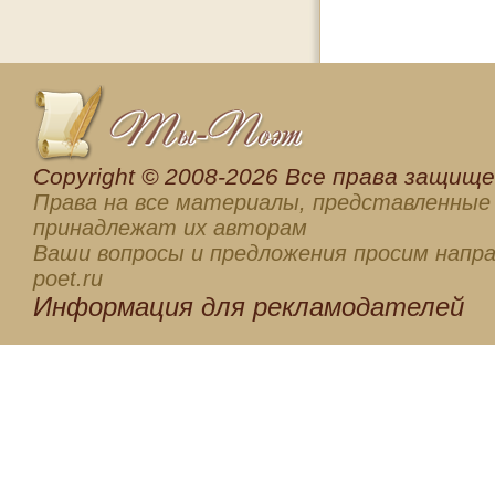
Сopyright © 2008-2026 Все права защищен
Права на все материалы, представленные 
принадлежат их авторам
Ваши вопросы и предложения просим напра
poet.ru
Информация для
рекламодателей