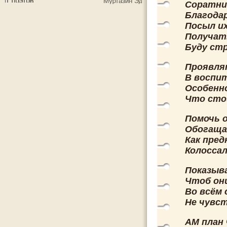
Соратник
Благодар
Посыл и
Получать
Буду ст
Проявлят
В воспит
Особенн
Что стои
Помочь 
Обогащая
Как пред
Колоссал
Показыв
Чтоб он
Во всём
Не чувс
АМ план 