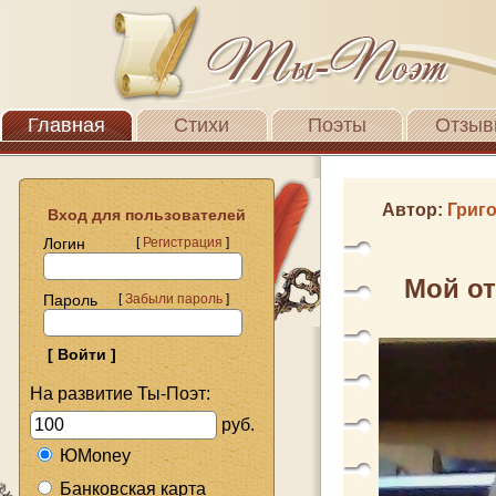
Главная
Стихи
Поэты
Отзыв
Автор:
Григ
Вход для пользователей
Логин
[
Регистрация
]
Мой от
Пароль
[
Забыли пароль
]
На развитие Ты-Поэт:
руб.
ЮMoney
Банковская карта