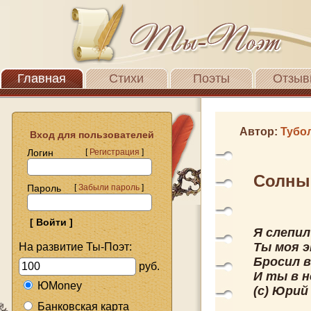
Главная
Стихи
Поэты
Отзыв
Автор:
Тубо
Вход для пользователей
Логин
[
Регистрация
]
Солны
Пароль
[
Забыли пароль
]
Я слепил
Ты моя э
На развитие Ты-Поэт:
Бросил в
руб.
И ты в н
ЮMoney
(с) Юрий
Банковская карта