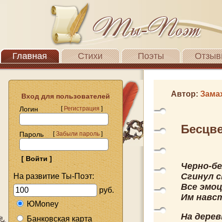
Главная
Стихи
Поэты
Отзыв
Автор:
Зама
Вход для пользователей
Логин
[
Регистрация
]
Бесцв
Пароль
[
Забыли пароль
]
Черно-бе
Сгинул с
На развитие Ты-Поэт:
Все эмоц
руб.
Им навст
ЮMoney
На дерев
Банковская карта