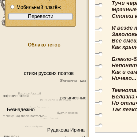
Тучи чер
Мобильный платёж
Мрачные
Стопки к
И везде 
Заголов
Все смеш
Облако тегов
Как крыл
Блекло-б
Непонятн
Как и сам
Ничего..
Темнота.
Белизна 
Но отли
Так легк