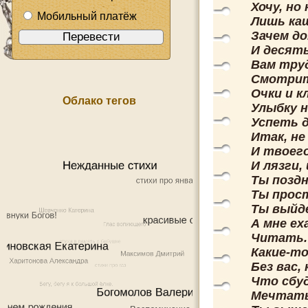
Хочу, но
Мобильный платёж
Лишь каш
Зачем д
И десять
Вам труд
Смотрит
Очки и к
Облако тегов
Улыбку н
Успеть д
Итак, не
И твоего
И лязги,
Ты поздн
Ты прост
Ты выйде
А мне ех
Читать.
Какие-то
Без вас,
Что сбу
Мечтать 