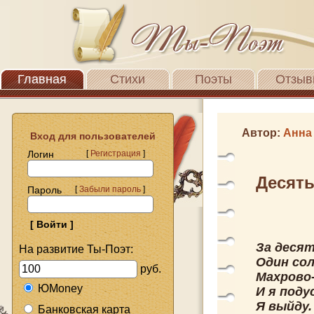
Главная
Стихи
Поэты
Отзыв
Автор:
Анна
Вход для пользователей
Логин
[
Регистрация
]
Десять
Пароль
[
Забыли пароль
]
За десят
На развитие Ты-Поэт:
Один сол
руб.
Махрово-
ЮMoney
И я поду
Я выйду.
Банковская карта