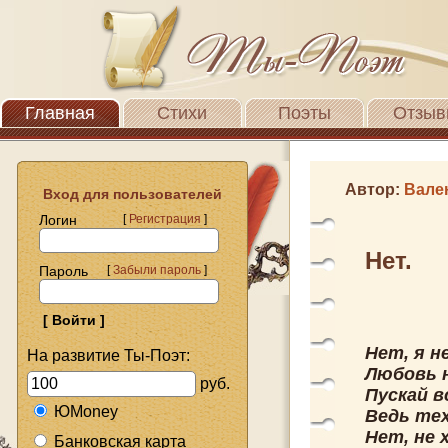
Главная
Стихи
Поэты
Отзыв
Автор:
Вале
Вход для пользователей
Логин
[
Регистрация
]
Нет.
Пароль
[
Забыли пароль
]
Нет, я н
На развитие Ты-Поэт:
Любовь н
руб.
Пускай в
ЮMoney
Ведь тех
Нет, не 
Банковская карта