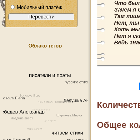
Что было
Мобильный платёж
Зачем я
Там лишь
Нет, ты 
Хоть мыс
Нет я ск
Ведь зна
Облако тегов
Количест
Общее ко