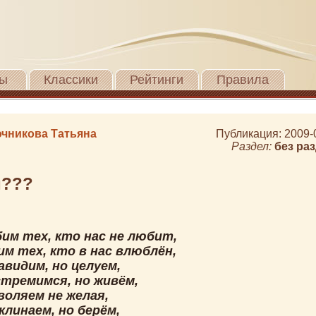
ы
Классики
Рейтинги
Правила
чникова Татьяна
Публикация: 2009-
Раздел:
без ра
м???
им тех, кто нас не любит,
м тех, кто в нас влюблён,
авидим, но целуем,
стремимся, но живём,
воляем не желая,
линаем, но берём,