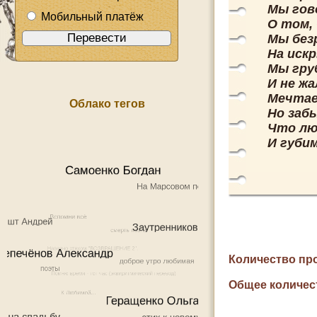
Мы гово
Мобильный платёж
О том,
Мы без
На искр
Мы гру
И не жа
Мечтае
Облако тегов
Но заб
Что лю
И губим
Количество пр
Общее количес