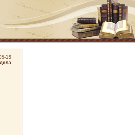
05-16
здела