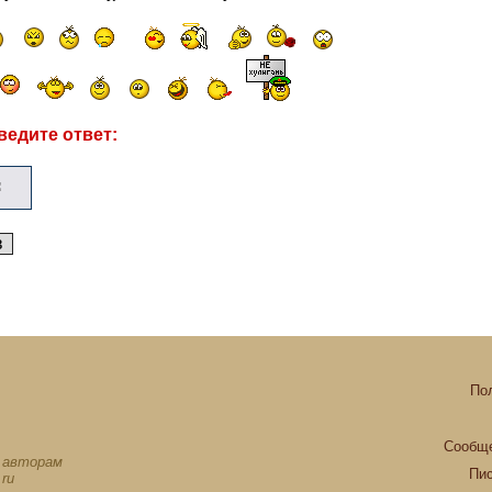
ведите ответ:
По
Сообще
х авторам
Пи
ru