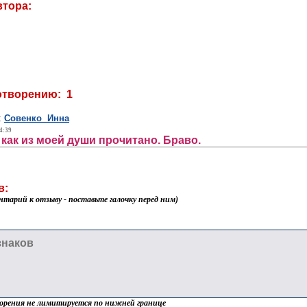
втора:
отворению: 1
:
Совенко Инна
4:39
 как из моей души прочитано. Браво.
в:
нтарий к отзыву - поставьте галочку перед ним)
орения не лимитируется по нижней границе