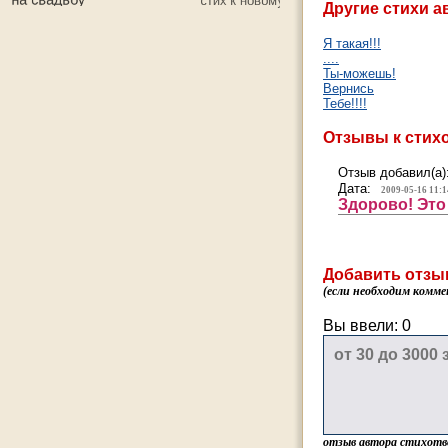
Другие стихи а
Я такая!!!
....
Ты-можешь!
Вернись
Тебе!!!!
Отзывы к стих
Отзыв добавил(а)
Дата:
2009-05-16 11:1
Здорово! Это
Добавить отзы
(если необходим комме
Вы ввели:
0
отзыв автора стихотв