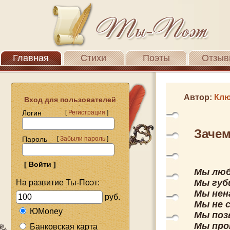
Главная
Стихи
Поэты
Отзыв
Автор:
Клю
Вход для пользователей
Логин
[
Регистрация
]
Заче
Пароль
[
Забыли пароль
]
Мы люб
Мы губи
На развитие Ты-Поэт:
Мы нен
руб.
Мы не 
ЮMoney
Мы поз
Мы прок
Банковская карта