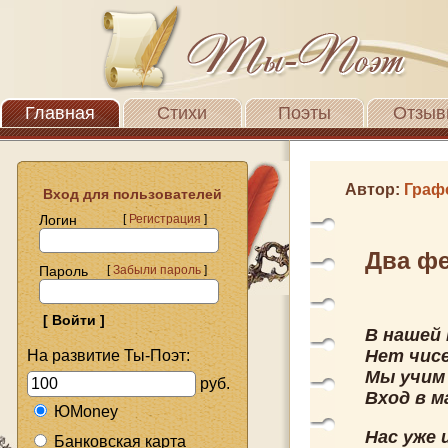
Главная
Стихи
Поэты
Отзыв
Автор:
Граф
Вход для пользователей
Логин
[
Регистрация
]
Два ф
Пароль
[
Забыли пароль
]
В нашей 
Нет чисе
На развитие Ты-Поэт:
Мы учим
руб.
Вход в м
ЮMoney
Нас уже 
Банковская карта