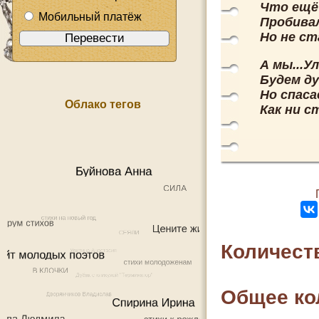
Что ещё 
Мобильный платёж
Пробивал
Но не ст
А мы...У
Будем д
Но спас
Облако тегов
Как ни с
Количест
Общее ко