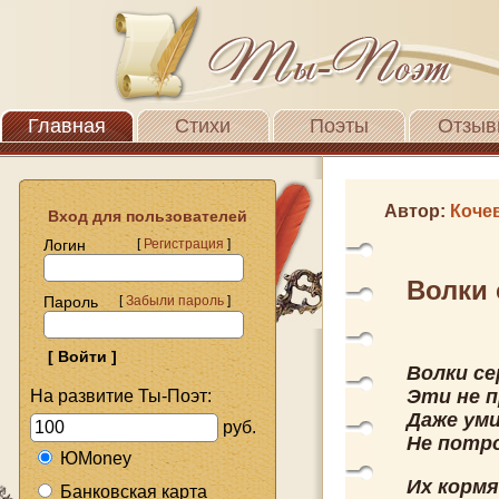
Главная
Стихи
Поэты
Отзыв
Автор:
Коче
Вход для пользователей
Логин
[
Регистрация
]
Волки 
Пароль
[
Забыли пароль
]
Волки се
Эти не п
На развитие Ты-Поэт:
Даже уми
руб.
Не потр
ЮMoney
Их кормя
Банковская карта