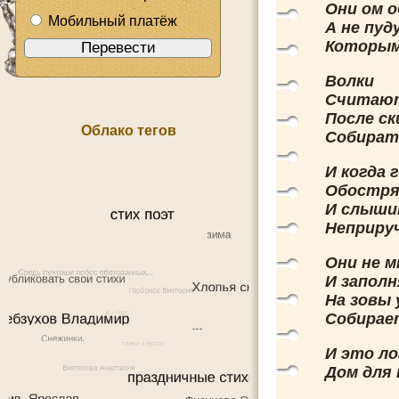
Они ом о
Мобильный платёж
А не пуд
Которым
Волки
Считают
После с
Облако тегов
Собирать
И когда 
Обостряе
И слыши
Неприруч
Они не 
И запол
На зовы 
Собирает
И это ло
Дом для 