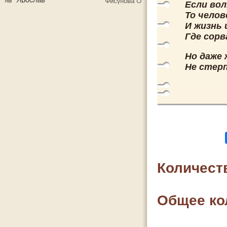
Если вол
То челов
И жизнь 
Где сорв
Но даже 
Не стерп
Количест
Общее ко