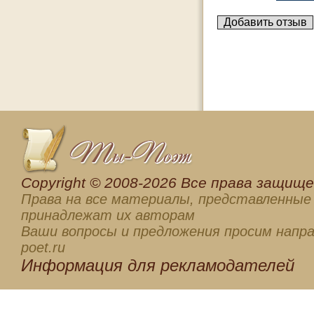
Сopyright © 2008-2026 Все права защищен
Права на все материалы, представленные 
принадлежат их авторам
Ваши вопросы и предложения просим напра
poet.ru
Информация для
рекламодателей