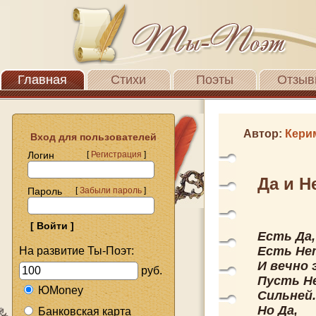
Главная
Стихи
Поэты
Отзыв
Автор:
Кери
Вход для пользователей
Логин
[
Регистрация
]
Да и Н
Пароль
[
Забыли пароль
]
Есть Да,
Есть Не
На развитие Ты-Поэт:
И вечно 
руб.
Пусть Н
ЮMoney
Сильней.
Но Да,
Банковская карта