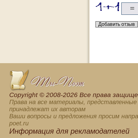
Сopyright © 2008-2026 Все права защищен
Права на все материалы, представленные 
принадлежат их авторам
Ваши вопросы и предложения просим напра
poet.ru
Информация для
рекламодателей