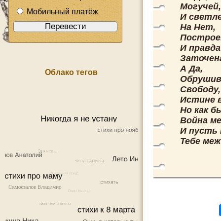
Могучей,
Мобильный платёж
И светле
На Нет,
Построе
И правда
Заточен
А Да,
Облако тегов
Обрушив
Свободу,
Истине 
Но как б
Война ме
И пусть 
Тебе меж