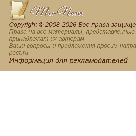
Сopyright © 2008-2026 Все права защищен
Права на все материалы, представленные 
принадлежат их авторам
Ваши вопросы и предложения просим напра
poet.ru
Информация для
рекламодателей