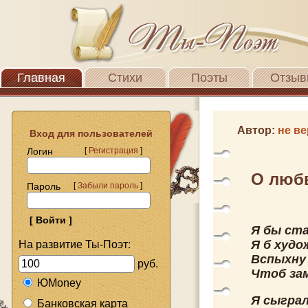
Главная
Стихи
Поэты
Отзыв
Автор:
не ве
Вход для пользователей
Логин
[
Регистрация
]
О любв
Пароль
[
Забыли пароль
]
Я бы ст
Я б худ
На развитие Ты-Поэт:
Вспыхну 
руб.
Чтоб за
ЮMoney
Я сыграл
Банковская карта