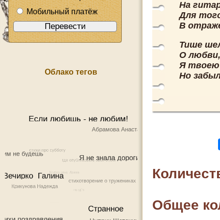
На гитар
Мобильный платёж
Для тог
В отраж
Тише ше
О любви,
Я твоею
Облако тегов
Но забы
Количест
Общее ко