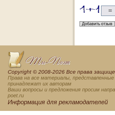
Сopyright © 2008-2026 Все права защищен
Права на все материалы, представленные 
принадлежат их авторам
Ваши вопросы и предложения просим напра
poet.ru
Информация для
рекламодателей