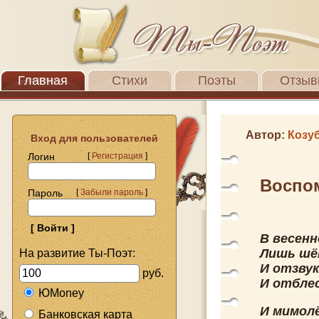
Главная
Стихи
Поэты
Отзыв
Автор:
Козу
Вход для пользователей
Логин
[
Регистрация
]
Воспо
Пароль
[
Забыли пароль
]
В весен
Лишь шё
На развитие Ты-Поэт:
И отзву
руб.
И отблес
ЮMoney
И мимолё
Банковская карта