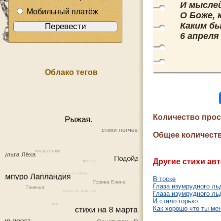
И мыслей
Мобильный платёж
О Боже, 
Каким бы
6 апреля
Облако тегов
Количество про
Общее количеств
Другие стихи авт
В тоске
Глаза изумрудного ль
Глаза изумрудного ль
И стало горько...
Как хорошо что ты мен