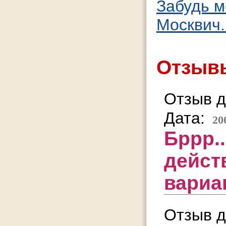
Забудь ме
Москвич..
Отзывы
Отзыв д
Дата:
20
Бррр.
дейст
вариа
Отзыв д