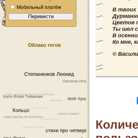
Мобильный платёж
В твоих 
Дурманны
Цветов п
Ты шел с
В осенн
Ко мне, к
Облако тегов
© Васили
Количе