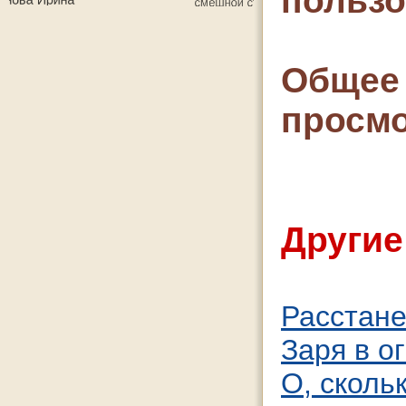
польз
Общее 
просмо
Другие
Расстане
Заря в ог
О, сколь