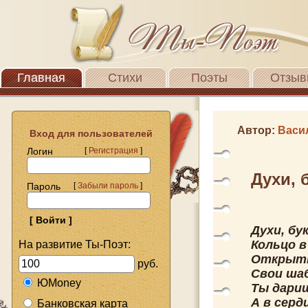
Главная
Стихи
Поэты
Отзыв
Автор:
Васи
Вход для пользователей
Логин
[
Регистрация
]
Духи, 
Пароль
[
Забыли пароль
]
Духи, бу
Кольцо в
На развитие Ты-Поэт:
Открытк
руб.
Свои ша
ЮMoney
Ты дари
А в серд
Банковская карта