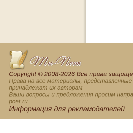
Сopyright © 2008-2026 Все права защищен
Права на все материалы, представленные 
принадлежат их авторам
Ваши вопросы и предложения просим напра
poet.ru
Информация для
рекламодателей