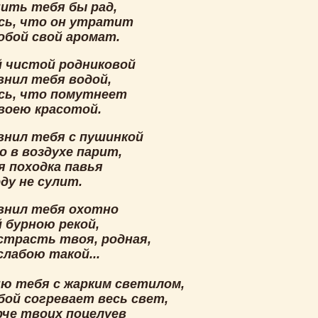
нить тебя бы рад,
сь, что он утратит
обой свой аромат.
й чистой родниковой
внил тебя водой,
сь, что помутнеет
воею красотой.
авнил тебя с пушинкой
о в воздухе парит,
я походка павья
ду не сулит.
авнил тебя охотно
 бурною рекой,
 страсть твоя, родная,
слабою такой...
ню тебя с жарким светилом,
бой согревает весь свет,
рче твоих поцелуев