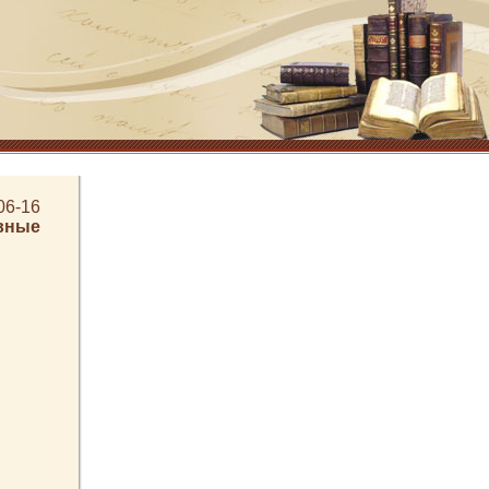
06-16
вные