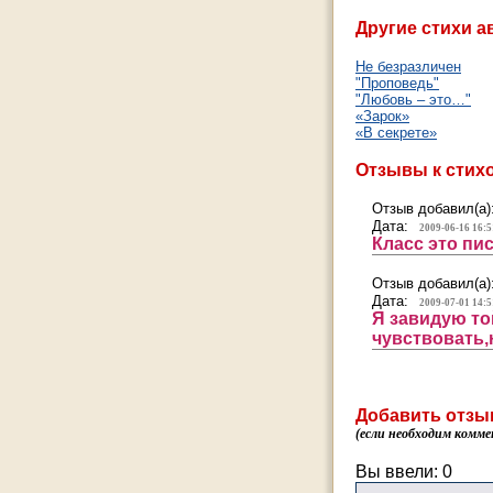
Другие стихи а
Не безразличен
"Проповедь"
"Любовь – это…"
«Зарок»
«В секрете»
Отзывы к стих
Отзыв добавил(а)
Дата:
2009-06-16 16:5
Класс это пи
Отзыв добавил(а)
Дата:
2009-07-01 14:5
Я завидую то
чувствовать,
Добавить отзы
(если необходим комме
Вы ввели:
0