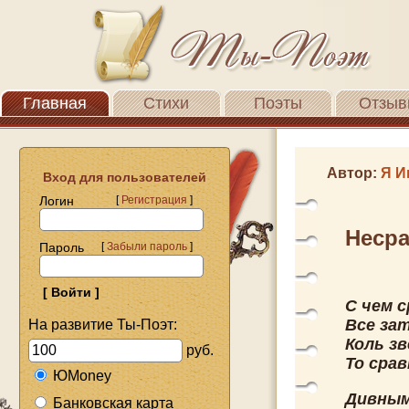
Главная
Стихи
Поэты
Отзыв
Автор:
Я И
Вход для пользователей
Логин
[
Регистрация
]
Неср
Пароль
[
Забыли пароль
]
С чем с
Все за
На развитие Ты-Поэт:
Коль зв
руб.
То срав
ЮMoney
Дивным
Банковская карта