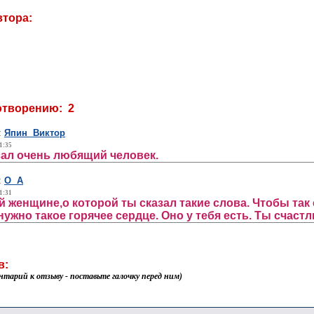
втора:
отворению: 2
:
Япин Виктор
1:35
сал очень любящий человек.
:
О А
1:31
й женщине,о которой ты сказал такие слова. Чтобы так 
нужно такое горячее сердце. Оно у тебя есть. Ты счаст
в:
нтарий к отзыву - поставьте галочку перед ним)