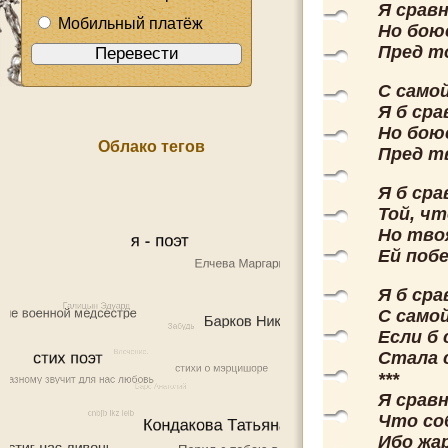
Я срав
Мобильный платёж
Но бою
Пред т
С само
Я б сра
Но бою
Облако тегов
Пред т
Я б ср
Той, чт
Но тво
Ей побе
Я б ср
С самой
Если б
Стала 
***
Я срав
Что со
Ибо жа