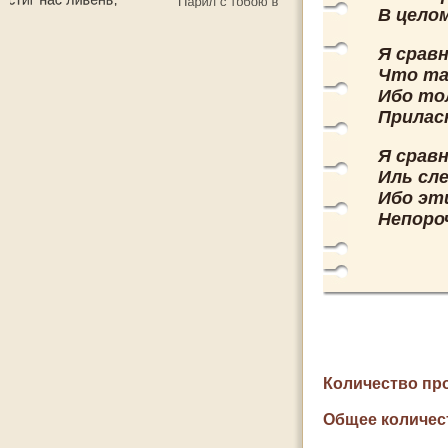
В целом
Я срав
Что та
Ибо то
Прилас
Я срав
Иль сл
Ибо эт
Непороч
Количество пр
Общее количес