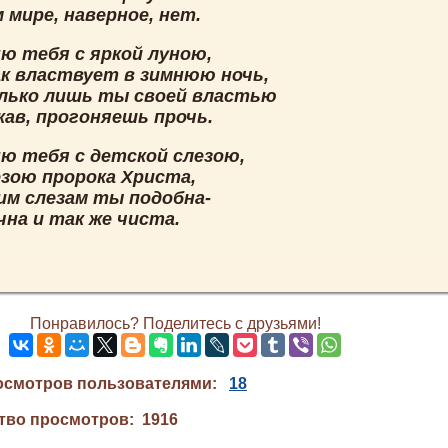
 мире, наверное, нет.
ню тебя с яркой луною,
к властвует в зимнюю ночь,
лько лишь ты своей властью
кав, прогоняешь прочь.
ню тебя с детской слезою,
езою пророка Христа,
им слезам ты подобна-
на и так же чиста.
Понравилось? Поделитесь с друзьями!
осмотров пользователями:
18
тво просмотров: 1916