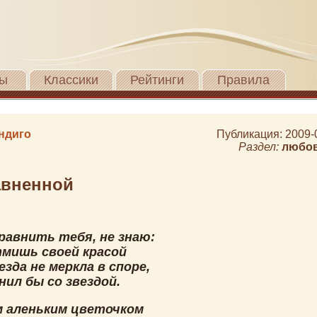
ы
Классики
Рейтинги
Правила
ндиго
Публикация: 2009-
Раздел:
любо
авненной
равнить тебя, не знаю:
тмишь своей красой
езда не меркла в споре,
нил бы со звездой.
 аленьким цветочком