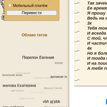
Так заче
Мобильный платёж
Ее время
Я прошу
Ведь на
3к
Тебя то
И всегда
Облако тегов
С той, ч
И частич
4к
Но я бол
И тогда 
И на пои
А тебя п