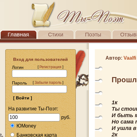
Главная
Стихи
Поэты
Отзыв
Автор:
Vaalfi
Вход для пользователей
Логин
[
Регистрация
]
Прошл
Пароль
[
Забыли пароль
]
1к
Ты стои
На развитие Ты-Поэт:
И быть 
руб.
Но сама 
ЮMoney
И ушла в
2к
Банковская карта