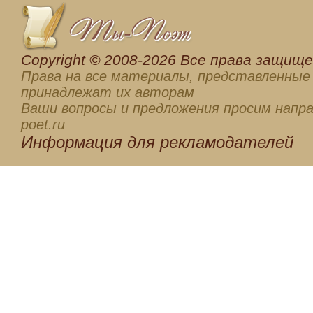
Сopyright © 2008-2026 Все права защищен
Права на все материалы, представленные 
принадлежат их авторам
Ваши вопросы и предложения просим напра
poet.ru
Информация для
рекламодателей