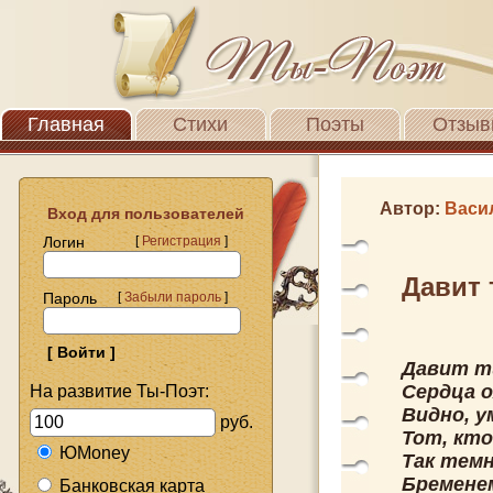
Главная
Стихи
Поэты
Отзыв
Автор:
Васи
Вход для пользователей
Логин
[
Регистрация
]
Давит 
Пароль
[
Забыли пароль
]
Давит ти
Сердца о
На развитие Ты-Поэт:
Видно, у
руб.
Тот, кт
ЮMoney
Так темн
Бременем
Банковская карта