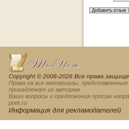
Сopyright © 2008-2026 Все права защищен
Права на все материалы, представленные 
принадлежат их авторам
Ваши вопросы и предложения просим напра
poet.ru
Информация для
рекламодателей