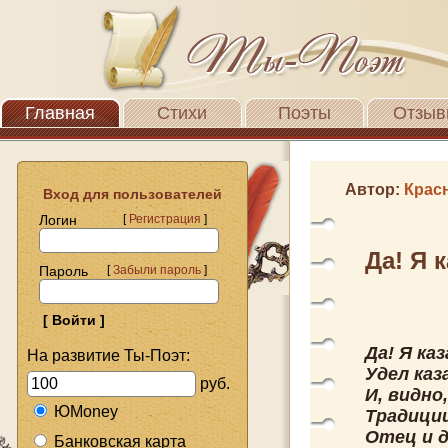
Главная
Стихи
Поэты
Отзыв
Автор:
Крас
Вход для пользователей
Логин
[
Регистрация
]
Да! Я к
Пароль
[
Забыли пароль
]
Да! Я ка
На развитие Ты-Поэт:
Удел каз
руб.
И, видно
ЮMoney
Традици
Отец и д
Банковская карта