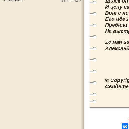
Далёк о
И цену с
Вот с ни
Его идеи
Предали
На выст
14 мая 2
Александ
© Copyri
Свидете