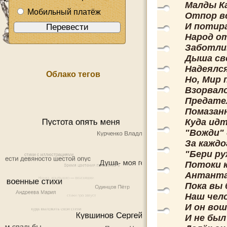
Малды Ка
Мобильный платёж
Отпор в
И потира
Народ от
Заботли
Дыша св
Надеялся
Облако тегов
Но, Мир 
Взорвало
Предате
Помазанн
Куда идт
"Вожди" 
За каждо
"Бери ру
Потоки к
Антанта
Пока вы 
Наш чел
И он вош
И не был