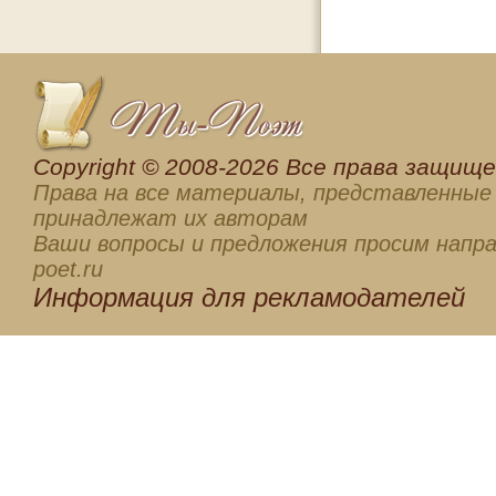
Сopyright © 2008-2026 Все права защищен
Права на все материалы, представленные 
принадлежат их авторам
Ваши вопросы и предложения просим напра
poet.ru
Информация для
рекламодателей