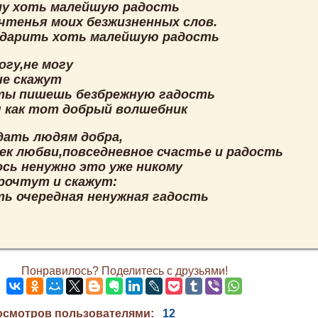
у хоть малейшую радость
чтенья моих безжизненных слов.
одарить хоть малейшую радость
огу,не могу
не скажут
ты пишешь безбрежную гадость
я как тот добрый волшебник
дать людям добра,
ек любви,повседневное счастье и радость
ось ненужно это уже никому
рочтут и скажут:
ть очередная ненужная гадость
Понравилось? Поделитесь с друзьями!
осмотров пользователями:
12