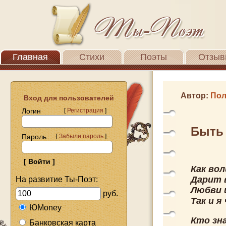
Главная
Стихи
Поэты
Отзыв
Автор:
Пол
Вход для пользователей
Логин
[
Регистрация
]
Быть 
Пароль
[
Забыли пароль
]
Как вол
Дарит 
На развитие Ты-Поэт:
Любви 
руб.
Так и я
ЮMoney
Кто зн
Банковская карта