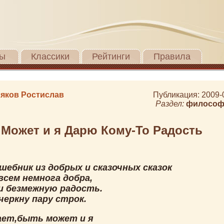
ы
Классики
Рейтинги
Правила
яков Ростислав
Публикация: 2009-
Раздел:
философ
Может и я Дарю Кому-То Радость
шебник из добрых и сказочных сказок
всем немнога добра,
и безмежную радость.
 черкну пару строк.
ает,быть может и я