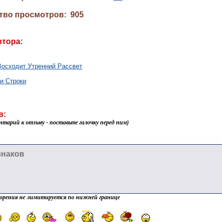
тво просмотров: 905
втора:
Восходит Утренний Рассвет
и Строки
в:
нтарий к отзыву - поставьте галочку перед ним)
орения не лимитируется по нижней границе