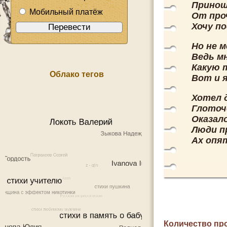
Принош
Мобильный платёж
От про
Хочу п
Но не м
Ведь м
Какую 
Облако тегов
Вот и 
Хотел 
Глоточ
Оказал
Люди п
Ах опя
Количество пр